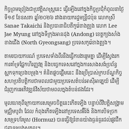
កិច្ចព្រមព្រៀង​ជា​ប្រវត្តិសាស្ត្រ​នេះ ធ្វើ​ឡើង​នៅ​ក្នុង​កិច្ចប្រជុំ​កំពូល​នា​ថ្ងៃ​
ទី​១៩ ខែឧសភា ឆ្នាំ​២០២៦ រវាង​នាយក​រដ្ឋមន្ត្រី​ជប៉ុន លោកស្រី
Sanae Takaichi និង​ប្រធានាធិបតី​កូរ៉េ​ខាងត្បូង លោក Lee
Jae Myung នៅ​ក្នុង​ទីក្រុង​អាន​ដុ​ង (Andong) ខេត្ត​ក្យ​ង​សាំង​
ខាងជើង (North Gyeongsang) ប្រទេស​កូរ៉េ​ខាងត្បូង​។
តាម​របាយការណ៍ ប្រទេស​ទាំង​ពីរ​នឹង​ធ្វើ​ការងារ​រួម​គ្នា ដើម្បី​ស្វែងរក​
ការ​គាំទ្រ​ផ្នែក​ហិរញ្ញវត្ថុ និង​បច្ចេកទេស​នៅ​ក្នុង​ការ​សាងសង់​ប្រព័ន្ធ​
ស្តុក​ទុក​ប្រេង​បម្រុង​។ គំនិត​ផ្តួចផ្តើម​នេះ នឹង​ប្រើប្រាស់​ក្របខ័ណ្ឌ​កិច្ច​
សហប្រតិបត្តិការ​ថាមពល​ជាមួយ​ប្រទេស​តំបន់​អាស៊ី​អាគ្នេយ៍ ដើម្បី​
ជំរុញ​ការ​អភិវឌ្ឍន៍​វិស័យ​ថាមពល​ក្នុង​តំបន់​ផង​ដែរ​។
មូលហេតុ​ពីក្រោយ​ការ​សម្រេចចិត្ត​នេះ​កើតឡើង បន្ទាប់​ពី​វិបត្តិ​សង្គ្រាម​
មជ្ឈិមបូព៌ា ដែល កំពុង​កើតឡើង​នៅ​ប្រទេស​អ៊ី​រ៉​ង់ និង​ការ​បិទ​ច្រក​
សមុទ្រ​ហ័​រ​មូស (Hormuz) បាន​ធ្វើ​ឱ្យ​រំខាន​យ៉ាងធ្ងន់ធ្ងរ​ដល់​ផ្លូវ​ដឹក​
ជញ្ជូន​ប្រេង​សកល​។