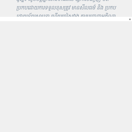
ប្រកបដោយការទទួលខុសត្រូវ មានសីលធម៌ និង ប្រកប
ដោយន័យស្ថាបនា ហើយចៀសវាង ការបញ្ចេញមតិណា
×
ដែលមិនពិត ជេរប្រមាថ និង អុជអាល នាំដល់ការយល់
ច្រឡំ ឬ ការរើសអើង ជាតិសាសន៍ សាសនា ឬក៏ បុគ្គល
ណាមួយ។
>>
កែសម្រួលដោយ
វិរៈ
ធីតា
បុត្រ
អត្ថបទផ្សេងទៀត
31K
អត្តបទ
5K
អត្តបទ
អត្តបទផ្សេងៗទៀត