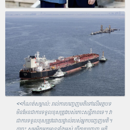
<<
កំណត់សម្គាល់: រាល់ការបញ្ចេញមតិទៅលើអត្ថបទ
មិនមែនជាការទទួលខុសត្រូវរបស់កោះសន្តិភាពទេ។ វា
ជាការទទួលខុសត្រួវដោយផ្ទាល់របស់អ្នកបញ្ចេញមតិ។
ដូច្នេះ សូមមិត្តអ្នកអានទាំងអស់ ធ្វើការបញ្ចេញ មតិ