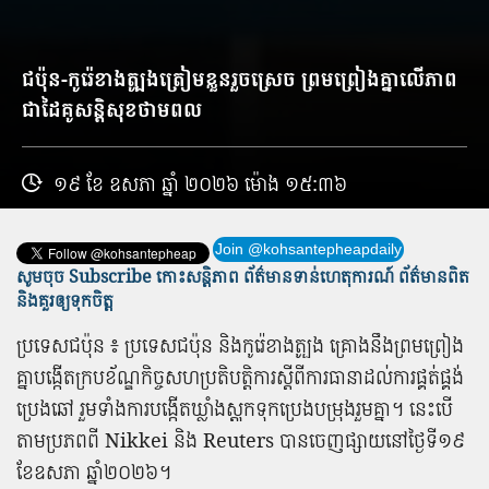
ជប៉ុន​-​កូរ៉េ​ខាងត្បូង​ត្រៀមខ្លួន​រួច​ស្រេច ព្រមព្រៀង​គ្នា​លើ​ភាព​
ជា​ដៃគូ​សន្តិសុខ​ថាមពល
១៩ ខែ ឧសភា ឆ្នាំ ២០២៦ ម៉ោង ១៥:៣៦
Join @kohsantepheapdaily
សូមចុច Subscribe កោះសន្តិភាព ព័ត៌មាន​ទាន់​ហេតុការណ៍ ព័ត៌មានពិត
និង​គួរឲ្យទុកចិត្ត
ប្រទេស​ជប៉ុន ៖ ប្រទេស​ជប៉ុន និង​កូរ៉េ​ខាងត្បូង គ្រោង​នឹង​ព្រមព្រៀង​
គ្នា​បង្កើត​ក្របខ័ណ្ឌ​កិច្ច​សហប្រតិបត្តិការ​ស្តី​ពី​ការ​ធានា​ដល់​ការ​ផ្គត់ផ្គង់​
ប្រេង​ឆៅ រួម​ទាំង​ការ​បង្កើត​ឃ្លាំង​ស្តុក​ទុក​ប្រេង​បម្រុង​រួម​គ្នា​។ នេះ​បើ​
តាម​ប្រភព​ពី Nikkei និង Reuters បាន​ចេញផ្សាយ​នៅ​ថ្ងៃ​ទី​១៩
ខែឧសភា ឆ្នាំ​២០២៦​។