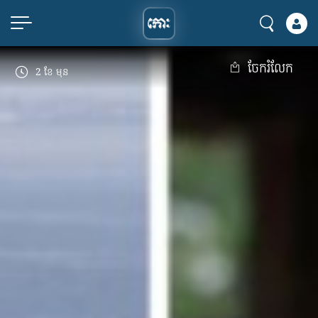
ចែករំលែក
2 ខែ មុន