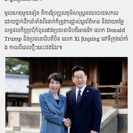
មូលហេតុ​មួយទៀត គឺ​ការ​ប្រែប្រួល​ភូមិសាស្ត្រ​នយោបាយ​សកល
ដោយ​ថ្នាក់ដឹកនាំ​ទាំង​ពីរ​នាក់​ក៏​ត្រូវការ​ផ្លាស់​ប្តូរ​ព័ត៌មាន និង​វាយតម្លៃ​
លទ្ធផល​កិច្ចប្រជុំ​កំពូល​រវាង​ប្រធានាធិបតី​អា​មេ​រិ​ក លោក Donald
Trump និង​ប្រធានាធិបតី​ចិន លោក Xi Jinping នៅ​ទីក្រុង​ប៉េ​កាំ​
ង កាលពី​ពេល​ថ្មី​ៗ​នេះ​ផង​ដែរ​៕