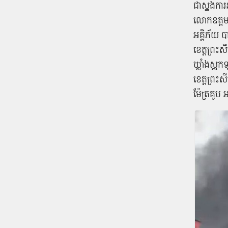
ជា​ស្នងការ
លោក​ឧត្តមសេ
អគ្គិភ័យ បា
ខេត្ត​ព្រះ​
ឃ្លាំង​ស្តុក
ខេត្ត​ព្រះ​
ម៉ែត្រគូប 