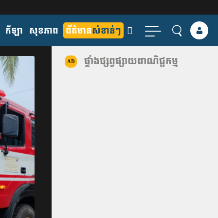
កីឡា
សុខភាព
ព័ត៌មាន
សំខាន់ៗ
ផ្ទាំងផ្សព្វផ្សាយពាណិជ្ជកម្ម
AD