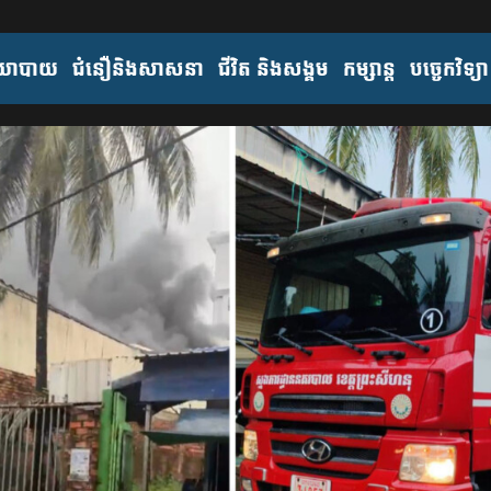
យោបាយ
ជំនឿនិងសាសនា
ជីវិត និងសង្គម
កម្សាន្ត
បច្ចេកវិទ្យា