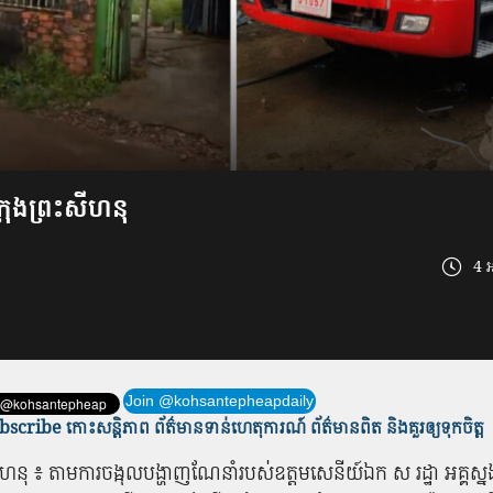
ៅ​ក្រុងព្រះសីហនុ
4 អ
Join @kohsantepheapdaily
scribe កោះសន្តិភាព ព័ត៌មាន​ទាន់​ហេតុការណ៍ ព័ត៌មានពិត និង​គួរឲ្យទុកចិត្ត
​សីហ​នុ ៖ តាម​ការ​ចង្អុលបង្ហាញ​ណែនាំ​របស់​ឧត្តមសេនីយ៍ឯក ស រ​ដ្ឋា អគ្គស្ន