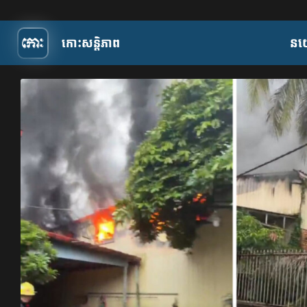
កោះសន្តិភាព
​ន