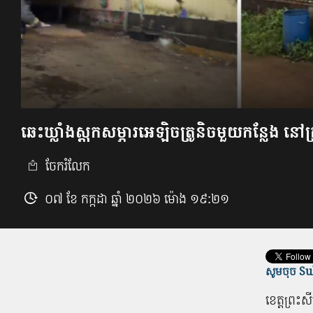
ឆេះ​ឃ្លាំង​ស្តុក​សម្ភារ​អេ​ឡិច​ត្រូ​និ​ច​មួយ​កន្លែង ន
ចែករំលែក
០៧ ខែ កក្កដា ឆ្នាំ ២០២៦ ម៉ោង ១៩:២១
សូមចុច Sub
ខេត្ត​ព្រះ