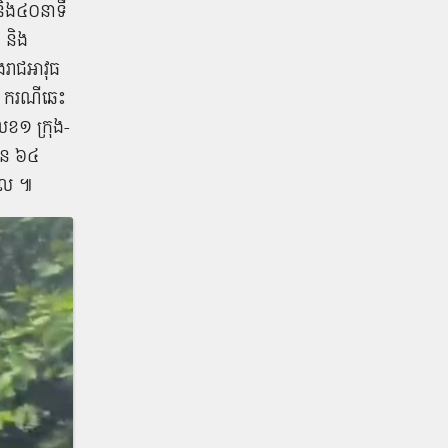
និង​៤០​នាទី
 និង​
រាជ​អាវុធ​
៍ ករណី​ឆេះ​
េខ​១ ក្រុង​-​
នួន ៦៤​
ដដែល ៕