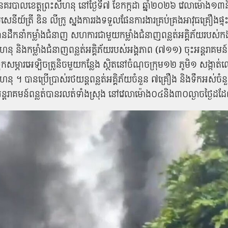
​នគរបាល​ខេត្ត​ព្រះ​សីហ​នុ នៅ​ថ្ងៃ​ទី​៧ ខែកក្កដា ឆ្នាំ​២០២៦ វេលា​ម៉ោង​១៣​
នីយ៍ត្រី ឌិន លី​ក្រូ ស្នងការ​រង​ទទួល​ផែនការ​ងារ​គ្រប់គ្រង​អាវុធ​គ្រឿងផ្ទុះ
ន​ដឹកនាំ​កម្លាំង​ជំនាញ សហការ​ជាមួយ​កម្លាំង​ជំនាញ​ពន្លត់​អគ្គិភ័យ​របស់​កង​
សីហ​នុ និង​កម្លាំង​ជំនាញ​ពន្លត់​អគ្គិភ័យ​របស់​អង្គភាព (៧១១) ចុះ​អន្តរាគមន
​ទុក​សម្ភារ​អេ​ឡិច​ត្រូ​និ​ច​មួយ​កន្លែង ស្ថិត​នៅ​ចំណុច​ក្រុម​១២ ភូមិ​១ សង្កាត់​ល
សីហ​នុ ។ បាន​ប្រើប្រាស់​រថយន្ត​ពន្លត់​អគ្គិភ័យ​ចំនួន ៧​គ្រឿង និង​ទឹក​អស់​ចំ
អន្តរាគមន៍​ពន្លត់​បាន​រលត់​ទាំងស្រុង នៅ​វេលា​ម៉ោង​០៤​និង​៣០​ល្ងាច​ថ្ងៃ​