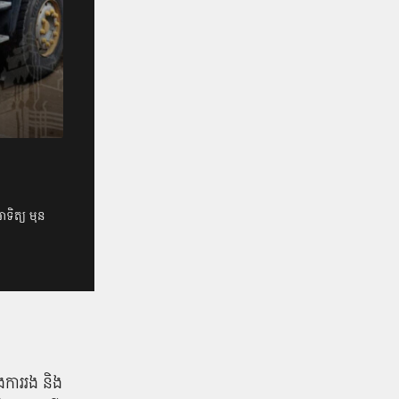
ាទិត្យ មុន
ងការ​រង និង​