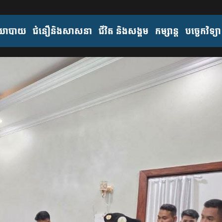
យោបាយ
ជំនឿនិងសាសនា
ជីវិត និងសង្គម
កម្សាន្ត
បច្ចេកវិទ្យា