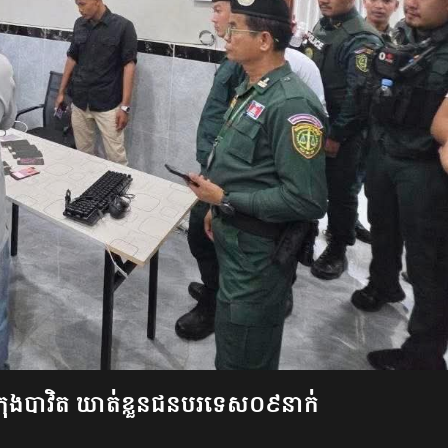
​ក្រុង​បា​វិត ឃាត់ខ្លួន​ជនបរទេស​០៩​នាក់