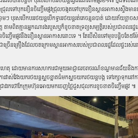
ែលបានបន្តថា ​បុរស​បើកបរ​រថយន្ត​ធ្វើ​ដំណើរ​តាម​ផ្លូវ​២១៧ ​ក្នុង​ទិស​ដៅ​ពី
ាំ​ជ្រុល​ទៅ​បុក​ខឿន​ចិញ្ចើម​ផ្លូវ​ជ្រុល​ចង្កូត​ទៅ​បុក​ខឿន​ស្ពាន​អាកាស​ស្ទឹង​មាន
្លាម​ៗ​ ​បុរស​បើកបរ​រថយន្ត​បើកទ្វារ​រថយន្ត​រត់គេច​ខ្លួន​បាត់ ដោយ​​ភ័យ​ខ្លាច​សង
តូ​ តាម​ពិត​គ្មាន​អ្នក​ណា​រង​របួស​ឬ​ក៏​ខូចខាត​ទ្រព្យសម្បត្តិ​របស់​ប្រជាពលរដ្ឋ​ន
ចិញ្ចើម​ផ្លូវ​នឹង​ខឿន​ស្ពាន​អាកាស​នោះ​ទេ ។ តែបើ​សិន​ទៅ​មុខ​បន្តិច​តែ​៥​ម៉ែត
ា​ច្រើន​គ្រឿង​ដែល​ចត​ក្រោម​ស្ពាន​អាកាស​របស់​ប្រជាពលរដ្ឋ​ដែល​ផ្ទះ​រស់នៅ​ក
ហេតុ​ ដោយមានការ​សហការ​ជាមួយ​អាជ្ញាធរ​ចរាចរណ៍​ខណ្ឌមានជ័យ​នឹង​ក
ការ​វាស់វែង​យក​រថយន្ត​ស្ទួ​ច​ខ្នាត​ធំ​មក​ស្ទួ​ច​យក​រថយន្ត​បង្ក​ ទៅ​រក្សា​ទុក​នៅ
វជ្រាវ​រក​ថៅកែ​ក្រុមហ៊ុន​អោយមក​ចេញថ្លៃ​ជួសជុល​ការ​ខូចខាត​ចិញ្ចើម​ផ្លូវ ៕