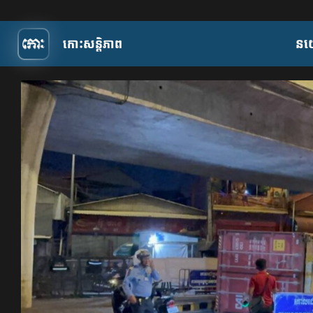
កោះសន្តិភាព
​ន