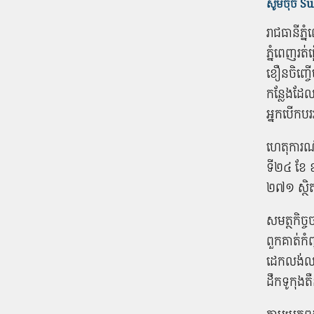
សូមចុច Sub
រាជធានីភ្ន
ភ្នំពេញ​រត់
ខឿន​ចិញ្ចើម
កន្លែងដែល​
អ្នកបើកបរ​រ
ហេតុការណ៍
ទី​២៤ ខែ ឧ
២៧១ ស្ថិត​
សមត្ថកិច្ច
ពួកគាត់​កំព
ដេក​លង់លក់​
ដឹក​ទូ​កុងត