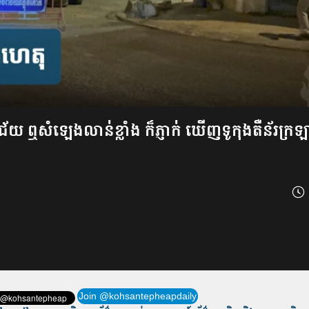
ជ័យ ឮសំឡេងលាន់ខ្លាំង ក៏ភ្ញាក់ ឃើញទូកុងតឺន័រក្រឡ
Join @kohsantepheapdaily