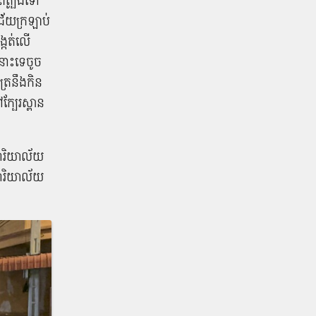
​ត្បូង​ទៅ​
​ជ័យ​ក្រឡាប់​
្កត់​លើ​
ោះ​ទេ​ចូ​ច​
្រ​នឹង​កិន​
្បែរ​ស្ពាន​
ារិយាល័យ​
​ការិយាល័យ​