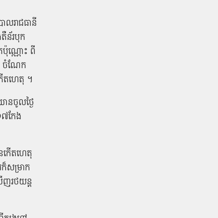
បាល​រាជធានី​
ឺន័រ​បុក​
ប៉ុណ្ណោះ​ ​ពី
។ ចំណែក​
ែង​កើតហេតុ ។
ន​ចូល​ថ្ងៃ​
១៧​កែង​
ុន​កើត​ហេតុ
​ក៏​សម្រាក​
​ឃើញ​រថយន្ត​