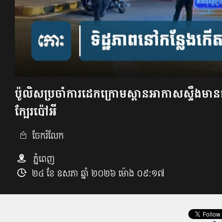
​ប៉ូលិសប្រចាំការដេកក្រោមស្ពានអាកាសស្ទឹង​មាន​
ក្បែរប៉ៅអី
ចែករំលែក
ភ្នំពេញ
២៤ ខែ ឧសភា ឆ្នាំ ២០២៦ ម៉ោង ០៩:១៧