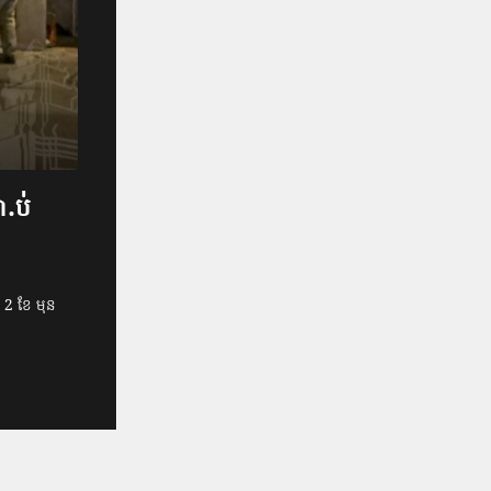
ា.ប់
2 ខែ មុន