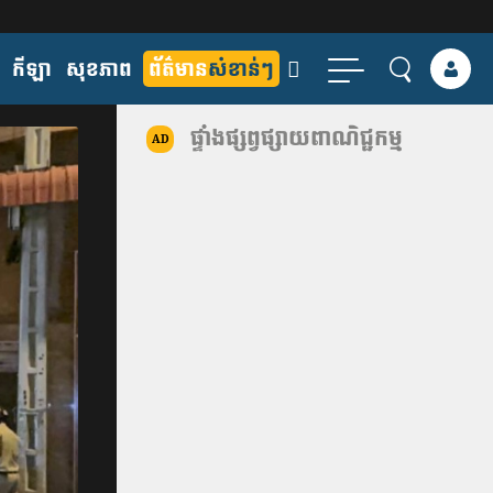
កីឡា
សុខភាព
ព័ត៌មាន
សំខាន់ៗ
ផ្ទាំងផ្សព្វផ្សាយពាណិជ្ជកម្ម
AD