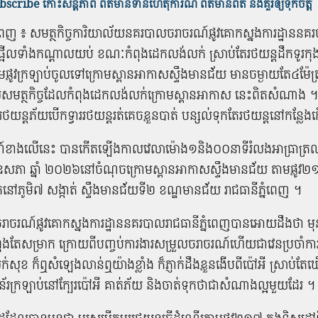
scribe កោះសន្តិភាព ព័ត៌មាន​ទាន់​ហេតុការណ៍ ព័ត៌មានពិត និង​គួរឲ្យទុកចិត្ត
ំពេញ ៖ ​សមត្ថកិច្ច​​ការិយាល័យ​នគរបាល​ចរាចរណ៍​ផ្លូវគោក​ស្នងការដ្ឋាន​នគរ
​ផ្អើល​ទាំង​កណ្ដាល​យប់​ ខណៈកំពុង​ដេក​លង់លក់​ ស្រាប់តែ​រថយន្ត​ដឹក​ទូរ​កុងត
​ផ្លូវ​ក្រឡាប់​ចូល​ទៅ​ក្រោម​ស្ពាន​អាកាសស្ទឹងមានជ័យ មានចម្ងាយ​​តែ​៤​ម៉ែត្រ​
សមត្ថកិច្ច​ដែល​កំពុង​ដេក​លង់លក់​ក្រោម​ស្ពាន​អាកាស​ នេះ​ពិត​សំណាង​ 
ថយន្ត​ភ័យ​បើកទ្វារ​រថយន្តរត់​​គេចខ្លួន​បាត់​ បន្សល់​ទុក​តែ​រថយន្ត​នៅ​កន្ល
ខាងលើនេះ បានកើតឡើង​កាល​វេលា​ម៉ោង​១​និង​០០​នាទី​រំលង​អា​ធ្រា​ត្រ​ឈា
សភា ឆ្នាំ ២០២៦​នៅ​ចំណុច​ក្រោម​ស្ពាន​អាកាស​ស្ទឹង​មាន​ជ័យ តាម​ផ្លូវ​២
នៅ​ភូមិ​៧ សង្កាត់ ស្ទឹង​មាន​ជ័យ​ទី​២ ខណ្ឌមានជ័យ រាជធានី​ភ្នំពេញ ។
​ចរាចរណ៍​ផ្លូវគោក​ស្នងការដ្ឋាន​នគរបាល​រាជធានី​ភ្នំពេញ​បានអោយ​ដឹង​ថា​ ម
ុង​តែ​សម្រាក​ ក្រោយ​ពី​បញ្ចប់​ការងារ​សម្រួល​ចរាចរណ៍​ហើយ​ជា​វេន​ប្រចាំការ
សុខ​ ក៏​ឮ​សំឡេង​លាន់ឮយ៉ាង​ខ្លាំង​ ក៏​ភ្ញាក់​ដឹងខ្លួន​ងើប​ពី​ប៉ៅ​អី​ ស្រាប់តែ
ឺន័រ​ក្រឡាប់​នៅ​ក្បែរ​ប៉ៅ​អី​ គាត់​ភ័យ និងចាត់ទុកថា​ជា​សំណាងល្អមួយ​​ដែរ ។