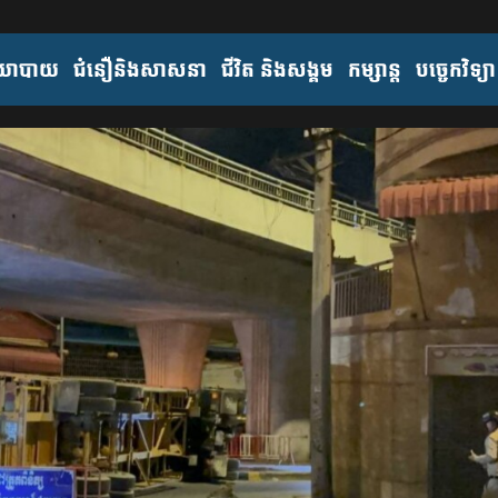
យោបាយ
ជំនឿនិងសាសនា
ជីវិត និងសង្គម
កម្សាន្ត
បច្ចេកវិទ្យា