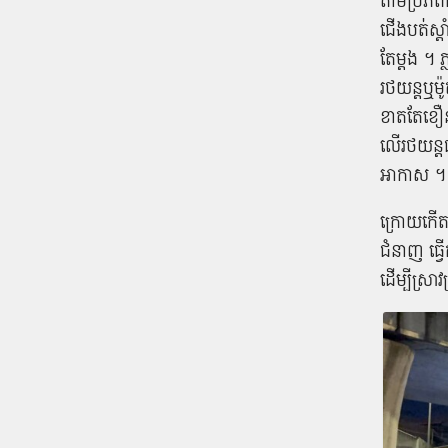
តាមប្រភពដដ
ជើង​បត់​ស្ដ
តែ​ម្ដង ។ ភ
រថយន្ត​ឬ​ម៉ូ
ខាត​តែ​ខឿន​
លើ​រថយន្ត​ជ
អាកាស ។
ក្រោយ​កើត
ជំនាញ ​ធ្វើ
ដើម្បី​ស្រា