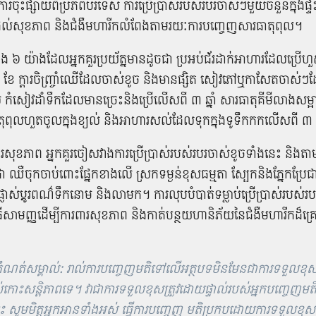
​ចុះ​ផ្សាយ​ពី​ប្រភព​បរទេស ការ​ប្រើប្រាស់​របស់របរ​ចាស់​ៗ​មួយ​ចំនួន​ក្នុងផ្ទះ​
ល់​សុខភាព និង​ជំងឺមហារីក​លំពែង​តាម​រយៈ​ការ​បញ្ចេញ​សារធាតុពុល​។
ង ៦ យ៉ាង​ដែល​អ្នក​គួរ​ប្រយ័ត្ន​មាន​ដូច​ជា ប្រអប់​ជ័រ​ដាក់​អាហារ​ដែល​ប្រើ
ែ ក្តារ​ចិញ្ច្រាំ​ឈើ​ដែល​ចាស់​ខូច និង​មាន​ផ្សិត សៀវភៅ​ឬ​កាសែត​ចាស់​ៗ​ដែ
់ កំសៀវ​ដាំទឹក​ដែល​មាន​ច្រេះ​និង​ប្រើ​លើស​ពី ៣ ឆ្នាំ សារធាតុ​គីមី​លាង​សម្
ុល​ហួត​ចូល​ក្នុង​ខ្យល់ និង​អាហារ​សល់​ដែល​ទុក​ក្នុង​ទូទឹកកក​លើស​ពី ៣ ថ
ពារ​សុខភាព អ្នក​គួរ​ចៀសវាង​ការ​ប្រើប្រាស់​របស់របរ​ចាស់​ខូច​ទាំងនេះ និង​ត
ជា ឈឺ​ចុកចាប់​ពោះ​ផ្នែក​ខាងលើ ស្រក​ទម្ងន់​ខុសធម្មតា ស្បែក​និង​ភ្នែក​ប្រែជ
្លាស់​ប្តូរ​ពណ៌​ទឹកនោម និង​លាមក​។ ការ​លុប​បំបាត់​ទម្លាប់​ប្រើប្រាស់​របស់រប
ធី​សាមញ្ញ​ដើម្បី​ការពារ​សុខភាព និង​កាត់​បន្ថយ​ហានិភ័យ​នៃ​ជំងឺមហារីក​ដ៏​គ្រោ
ំណត់សម្គាល់: រាល់ការបញ្ចេញមតិទៅលើអត្ថបទមិនមែនជាការទទួលខុសត
់កោះសន្តិភាពទេ។ វាជាការទទួលខុសត្រួវដោយផ្ទាល់របស់អ្នកបញ្ចេញមត
នេះ សូមមិត្តអ្នកអានទាំងអស់ ធ្វើការបញ្ចេញ មតិប្រកបដោយការទទួលខុសត្