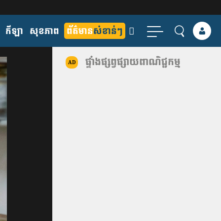
កីឡា
សុខភាព
ព័ត៌មាន
សំខាន់ៗ
ផ្ទាំងផ្សព្វផ្សាយពាណិជ្ជកម្ម
AD