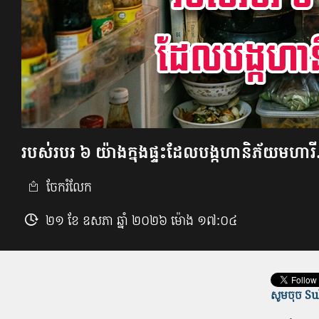
របស់របរ ៦ យ៉ាង​ក្នុងផ្ទះ​ដែល​បង្ក​ហានិភ័យ​មហារ
ចែករំលែក
២១ ខែ ឧសភា ឆ្នាំ ២០២៦ ម៉ោង ១៧:០៤
សូមចុច Sub