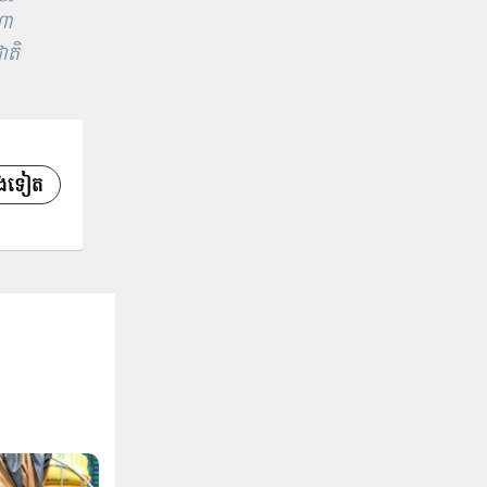
ណា
ាតិ
សេងទៀត