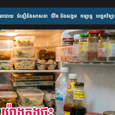
យោបាយ
ជំនឿនិងសាសនា
ជីវិត និងសង្គម
កម្សាន្ត
បច្ចេកវិទ្យា