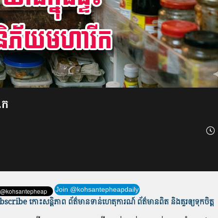
ី.ក
Join @kohsantepheapdaily
scribe កោះសន្តិភាព ព័ត៌មាន​ទាន់​ហេតុការណ៍ ព័ត៌មានពិត និង​គួរឲ្យទុកចិត្ត