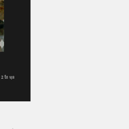
2 ខែ មុន