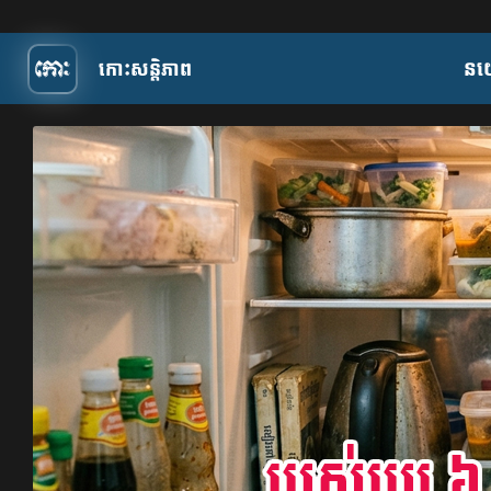
កោះសន្តិភាព
​ន