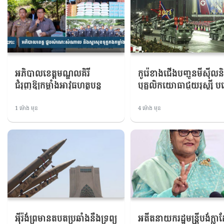
អភិបាលខេត្តមណ្ឌលគិរី
កូរ៉េខាងជើងបញ្ជូនមីស៊ីលន
ជំរុញឱ្យកម្លាំងអាវុធហត្ថបន្ត
បុគ្គលិកយោធាជួយរុស្ស៊ី បង
ពង្រឹងការងារសន្តិសុខ ដើម្បីផ្តល់
ការព្រួយបារម្ភដល់ប្រព័ន្ធក
ភាពកក់ក្តៅជូនប្រជាពលរដ្ឋ និង
អាកាសអ៊ុយក្រែន
1 ម៉ោង មុន
4 ម៉ោង មុន
ភ្ញៀវទេសចរ
អ៉ីរ៉ង់ព្រមានតបតប្រឆាំងនឹងទ្រព្យ
អតីតនាយករដ្ឋមន្ត្រីបង់ក្ល