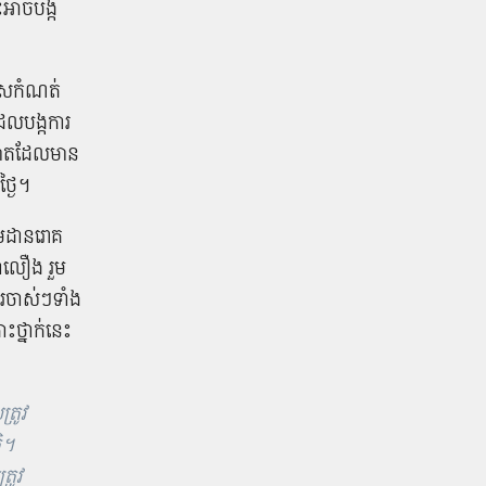
អាច​បង្ក​
​ហួសកំណត់​
ល​បង្ក​ការ​
អាត​ដែល​មាន​
្ងៃ​។
ាមដាន​រោគ​
ា​លឿង រួម​
រ​ចាស់​ៗ​ទាំង
ះថ្នាក់​នេះ​
្រូវ
ិ។
រូវ