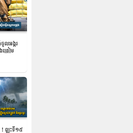
ាំ​ចូល​អង្ករ
ុង​ត្រៀម​
l Niño
! ព្យុះទី១៥