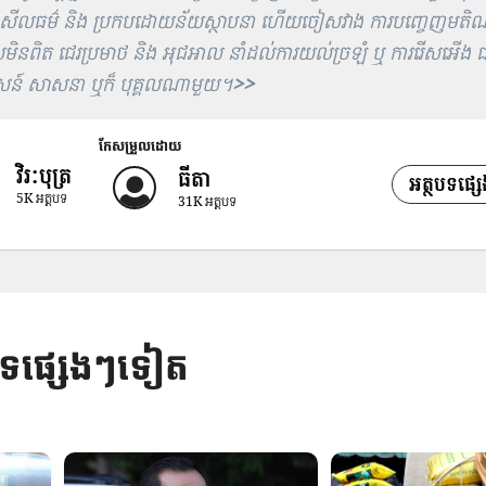
សីលធម៌ និង ប្រកបដោយន័យស្ថាបនា ហើយចៀសវាង ការបញ្ចេញមតិ
មិនពិត ជេរប្រមាថ និង អុជអាល នាំដល់ការយល់ច្រឡំ ឬ ការរើសអើង ជ
ន៍ សាសនា ឬក៏ បុគ្គលណាមួយ។
>>
កែសម្រួលដោយ
វិរៈបុត្រ
ធីតា
អត្ថបទផ្
5K
អត្តបទ
31K
អត្តបទ
បទផ្សេងៗទៀត