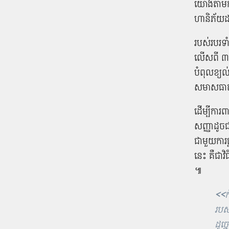
យោង​តាម​ការ
ហានិភ័យ​ដ
របស់របរ​ទាំ
លើស​ពី ៣ ខ
បំពុល​ខ្យល
សមាសធាតុ​ព
ដើម្បី​ការ
សញ្ញា​ដូច​
ជាមួយ​ការ​ផ
នេះ គឺជា​វិ
៕
<<
ក
របស
ដូច្