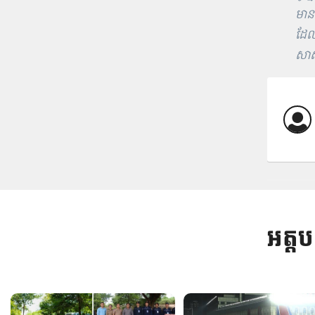
មាន
ដែល
សាស
អត្ត