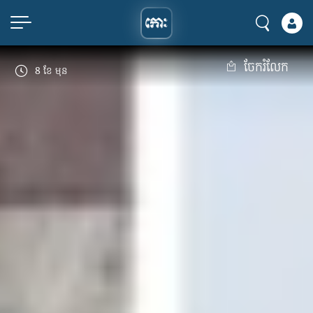
ចែករំលែក
8 ខែ មុន