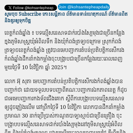
Join @kohsantepheapdaily
សូមចុច Subscribe កោះសន្តិភាព ព័ត៌មាន​ទាន់​ហេតុការណ៍ ព័ត៌មានពិត
និង​គួរឲ្យទុកចិត្ត
ខេត្តកំពង់ឆ្នាំង ៖ បទល្មើស​នេសាទ​ដាក់​របាំង​ស្បៃ​មុង​ជា​ច្រើន​កន្លែង​
ក្នុងភូមិ​សាស្ត្រ​ឃុំ​អំពិលទឹក និង​ឃុំ​កំពង់ត្រឡាច​ក្រោម ស្រុក​កំពង់
ត្រឡាច​ខេត្តកំពង់ឆ្នាំង ត្រូវ​បាន​មេបញ្ជាការ​តំបន់​ប្រតិបត្តិការ​សឹក​រង
កំពង់ឆ្នាំង​ដឹកនាំ​កងកម្លាំង​ចុះ​បង្ក្រាប​ជា​ច្រើន​កន្លែង​រយៈពេល​ពេញ​
មួយ​ថ្ងៃ​ទី 10 ខែវិច្ឆិកា ឆ្នាំ 2025​។
លោក អ៊ុ សុភា មេបញ្ជាការ​តំបន់​ប្រតិបត្តិការ​សឹក​រង​កំពង់ឆ្នាំង​បាន​
បញ្ជាក់​ថា ដោយ​ទទួល​បទបញ្ជា​ពី​គណៈ​បញ្ជាការ​ឯកភាព​ខេត្ត ក៏​ដូច​
ជា​អ​មេបញ្ជាការ​កងទ័ពជើងគោក ស្ដី​ពី​ការ​បង្ក្រាប​បទល្មើស​នេសាទ​
ឲ្យ​ដូច​ភ្លៀងរលឹម នៅ​ព្រឹក​ថ្ងៃ​ទី 10 ខែវិច្ឆិកា​ លោក​បាន​ដឹកនាំ​កម្លាំង​
ប្រមាណ 30 នាក់​ប្រើប្រាស់​កាណូត​បា​ឡា​ស្មាច់​ជា​ច្រើន​គ្រឿង ចុះ​
បង្ក្រាប​បទល្មើស​នេសាទ​ដាក់​របាំង​ស្បៃ​មុង​នៅ​ភូមិសាស្ត្រ​ឃុំ​អំពិល
ទឹក និង​ឃុំ​កំពង់ត្រឡាច ដោយ​ប្រើ​រយៈពេល​ពេញ​មួយ​ថ្ងៃ គឺ​ព្រឹក​និង​