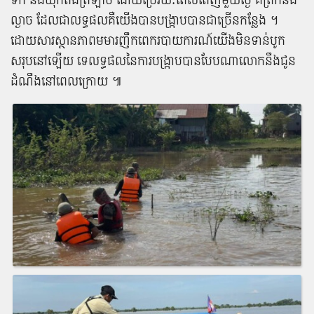
ល្ងាច ដែល​ជា​លទ្ធផល​គឺ​យើង​បាន​បង្ក្រាប​បានជា​ច្រើន​កន្លែង ។​
ដោយសារ​ស្ថានភាព​មមារ​ញឹក​ពេក​របាយការណ៍​យើង​មិន​ទាន់​បូក​
សរុប​នៅឡើយ ទេ​លទ្ធផល​នៃ​ការ​បង្ក្រាប​បាន​បែប​ណា​លោក​នឹង​ជូន
ដំណឹង​នៅ​ពេល​ក្រោយ​ ៕