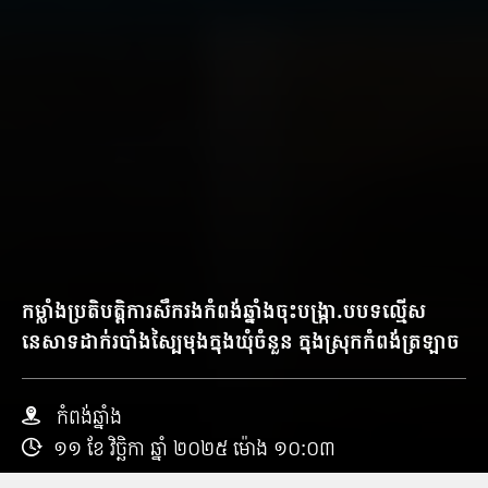
កម្លាំង​ប្រតិបត្តិការ​សឹក​រង​កំពង់ឆ្នាំង​ចុះ​បង្ក្រា.ប​បទល្មើស​
នេសាទ​ដាក់​របាំង​ស្បៃ​មុង​ក្នុង​ឃុំ​ចំនួន ក្នុងស្រុក​កំពង់ត្រឡាច
កំពង់ឆ្នាំង
១១ ខែ វិច្ឆិកា ឆ្នាំ ២០២៥ ម៉ោង ១០:០៣