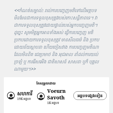
<<
កំណត់សម្គាល់: រាល់ការបញ្ចេញមតិទៅលើអត្ថបទ
មិនមែនជាការទទួលខុសត្រូវរបស់កោះសន្តិភាពទេ។ វា
ជាការទទួលខុសត្រួវដោយផ្ទាល់របស់អ្នកបញ្ចេញមតិ។
ដូច្នេះ សូមមិត្តអ្នកអានទាំងអស់ ធ្វើការបញ្ចេញ មតិ
ប្រកបដោយការទទួលខុសត្រូវ មានសីលធម៌ និង ប្រកប
ដោយន័យស្ថាបនា ហើយចៀសវាង ការបញ្ចេញមតិណា
ដែលមិនពិត ជេរប្រមាថ និង អុជអាល នាំដល់ការយល់
ច្រឡំ ឬ ការរើសអើង ជាតិសាសន៍ សាសនា ឬក៏ បុគ្គល
ណាមួយ។
>>
កែសម្រួលដោយ
Voeurn
សហការី
អត្ថបទផ្សេងទៀត
Savoth
19K
អត្តបទ
1K
អត្តបទ