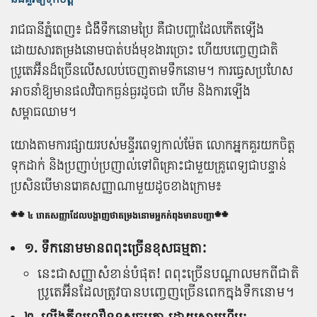
​រាជធានីភ្នំពេញ៖ ជំងឺទឹកនោមប្រៃ ​គឺជាបញ្ហាដែលកើតឡើង
ដោយសារតម្រងនោមបាត់បង់មុខងារច្រោះ ហើយបញ្ចេញជាតិ
ប្រូតេអ៊ីនដ៏ច្រើនលើសលប់ចេញតាមទឹកនោម។ ការធ្វេសប្រហែស
អាចនាំឱ្យមានផលវិបាកធ្ងន់ធ្ងរដូចជា ហើម និងការឡើង
សម្ពាធឈាម។
យោងតាមការផ្សាយរបស់មន្ទីរពេទ្យកាល់ម៉ែត លោកអ្នកគួរយកចិត្ត
ទុកដាក់ និងប្រញាប់ប្រញាល់ទៅពិគ្រោះជាមួយគ្រូពេទ្យជាបន្ទាន់
ប្រសិនបើមានរោគសញ្ញាណាមួយដូចខាងក្រោម៖
** ៤ រោគសញ្ញា​ដែល​បង្ហាញ​ថា​តម្រងនោម​អ្នក​កំពុង​មាន​បញ្ហា**
១. ទឹកនោម​មាន​ពពុះ​ច្រើនខុសធម្មតា​:
នេះ​ជា​សញ្ញា​សំខាន់​បំផុត​! ពពុះ​ច្រើន​បណ្តាល​មកពី​ជាតិ​
ប្រូតេអ៊ីន​ដែល​ត្រូវបាន​បញ្ចេញ​ច្រើន​ពេក​ក្នុង​ទឹកនោម។