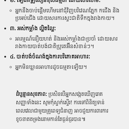
២. ឡើង​គីឡូ​លឿន​ខុសធម្មតា ដោយសារ​ហើម​:
អ្នកនឹង​ចាប់ផ្តើម​ហើម​នៅ​ជុំវិញ​បរិវេណ​ភ្នែក កជើង និង​
ប្រអប់ជើង ដោយសារ​ការ​ស្ទះ​ជាតិ​ទឹក​ក្នុង​រាងកាយ។
៣. អស់កម្លាំង ល្ហិតល្ហៃ​:
អារម្មណ៍​នឿយហត់ និង​អស់កម្លាំង​ជាប្រចាំ ដោយសារ​
រាងកាយ​បាត់បង់​ជាតិ​ប្រូតេអ៊ីន​សំខាន់ៗ។
៤. បាត់បង់​ចំណង់​ក្នុង​ការ​បរិភោគ​អាហារ​:
អ្នក​មិន​ឃ្លាន​អាហារ​ដូច​ធម្មតា​ឡើយ។
​ដំបូន្មាន​សុខភាព:
ប្រសិនបើ​អ្នក​សង្កេតឃើញ​រោគ
សញ្ញា​ទាំងនេះ សូម​កុំ​ស្ទាក់ស្ទើរ! ការ​ទៅ​ពិនិត្យ​ទាន់​
ពេល​វេលា​ជាមួយ​គ្រូពេទ្យ​ជំនាញ អាច​ជួយ​ការពារ​ការ​
ខូចខាត​តម្រងនោម​កាន់តែ​ធ្ងន់ធ្ងរ​បាន៕