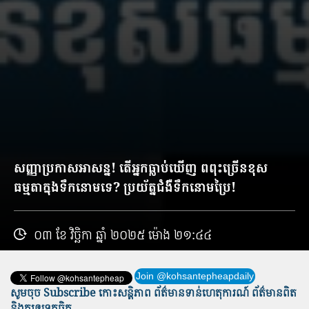
​សញ្ញា​ប្រកាសអាសន្ន​!​ តើ​អ្នក​ធ្លាប់​ឃើញ ​ពពុះ​ច្រើនខុស
ធម្មតា​ក្នុង​ទឹកនោម​ទេ? ប្រយ័ត្ន​ជំងឺ​ទឹកនោមប្រៃ​!
០៣ ខែ វិច្ឆិកា ឆ្នាំ ២០២៥ ម៉ោង ២១:៤៤
Join @kohsantepheapdaily
សូមចុច Subscribe កោះសន្តិភាព ព័ត៌មាន​ទាន់​ហេតុការណ៍ ព័ត៌មានពិត
និង​គួរឲ្យទុកចិត្ត