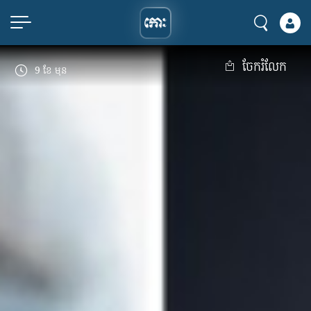
ចែករំលែក
9 ខែ មុន