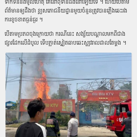
ទាក់ទិន​នឹង​មូលហេតុ​ គេនៅ​ពុំ​ទាន់​ដឹង​​នៅឡើយ​ទេ ​។ ហើយ​បើតាម​
ព័ត៌មាន​ឲ្យ​ដឹង​ថា ខ្យូស​ភោជនីយដ្ឋាន​មួយ​ចំនួន​ត្រូវ​បាន​ភ្លើង​ឆេះ​រង​
ការ​ខូចខាត​ធ្ងន់ធ្ងរ ។
បើតាមប្រភពចុងក្រោយថា​ ​ករណីនេះ សង្ស័យបណ្តាលមកពី​ជាង
ផ្សារដែកលើដំបូល ទើបភ្លាត់ស្នៀត​ឆាបឆេះស្បូវរាលដាលតែម្តង ។