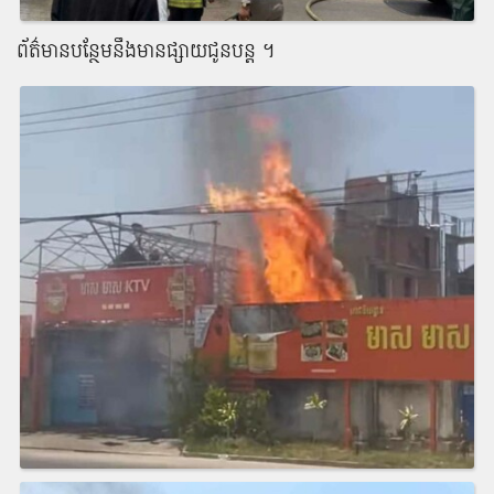
ព័ត៌មានបន្ថែមនឹងមានផ្សាយជូនបន្ត ។