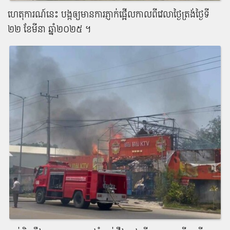
ហេតុការណ៍​នេះ​ បង្ក​ឲ្យ​មានការ​ភ្ញាក់ផ្អើល​កាលពី​វេលា​ថ្ងៃត្រង់​ថ្ងៃ​ទី​
២២ ខែមីនា ឆ្នាំ​២០២៥ ​។