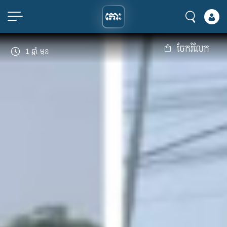
ចែករំលែក
1 ឆ្នាំ មុន