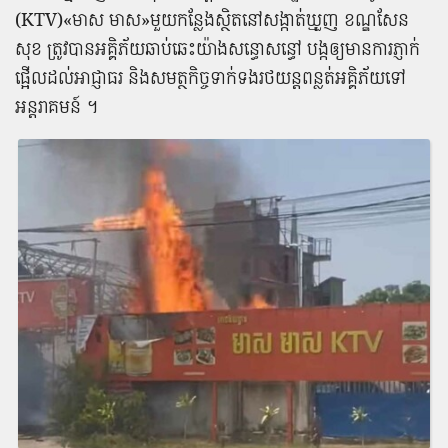
(KTV)«មាស មាស»​មួយ​កន្លែង​ស្ថិត​នៅ​សង្កាត់​ឃ្មួ​ញ ខណ្ឌ​សែន​
សុខ ត្រូវ​បាន​អគ្គិភ័យ​ឆាប់ឆេះ​យ៉ាង​សន្ធោសន្ធៅ​ បង្ក​ឲ្យ​មានការ​ភ្ញាក់
ផ្អើល​ដល់​អាជ្ញាធរ​ និង​សមត្ថកិច្ច​ទាក់ទង​រថយន្ត​ពន្លត់អគ្គិភ័យ​ទៅ​
អន្តរាគមន៍​ ។