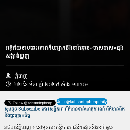
អគ្គិភ័យ​ឆាបឆេះ​ភោជនីយដ្ឋាន​និងខារ៉ាអូខេ«មាស​មាស​»ក្នុង
សង្កាត់​ឃ្មួ​ញ
ភ្នំពេញ
២២ ខែ មីនា ឆ្នាំ ២០២៥ ម៉ោង ១៣:០៦
Join @kohsantepheapdaily
សូមចុច Subscribe កោះសន្តិភាព ព័ត៌មាន​ទាន់​ហេតុការណ៍ ព័ត៌មានពិត
និង​គួរឲ្យទុកចិត្ត
រាជធានី​ភ្នំពេញ ៖ ​នៅ​មុន​នេះ​បន្តិច​ ភោជនីយដ្ឋាន​និងខារ៉ាអូខេ