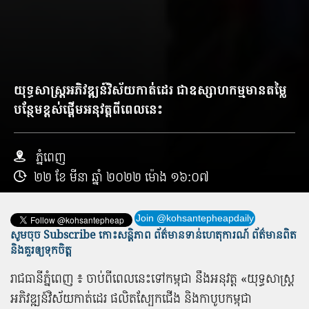
យុទ្ធសាស្ត្រ​អភិវឌ្ឍន៍​វិស័យ​កាត់ដេរ ជា​ឧស្សាហកម្ម​មាន​តម្លៃ
បន្ថែម​ខ្ពស់​ផ្តើម​អនុវត្ត​ពី​ពេល​នេះ
ភ្នំពេញ
២២ ខែ មីនា ឆ្នាំ ២០២២ ម៉ោង ១៦:០៧
Join @kohsantepheapdaily
សូមចុច Subscribe កោះសន្តិភាព ព័ត៌មាន​ទាន់​ហេតុការណ៍ ព័ត៌មានពិត
និង​គួរឲ្យទុកចិត្ត
រាជធានីភ្នំពេញ​ ៖ ចាប់ពី​ពេល​នេះ​ទៅ​កម្ពុជា នឹង​អនុវត្ត «យុទ្ធសាស្ត្រ​
អភិវឌ្ឍន៍​វិស័យ​កាត់ដេរ ផលិត​ស្បែកជើង និង​កាបូប​កម្ពុជា