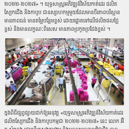
២០២២-២០២៧» ​។ យុទ្ធសាស្ត្រ​អភិវឌ្ឍន៍​វិស័យ​កាត់ដេរ ផលិត​
ស្បែកជើង និង​កាបូប ជា​ឧស្សាហកម្ម​មួយ​ដែល​មាន​ចីរភាព​បរិស្ថាន
មាន​ភាព​ធន់ មាន​តម្លៃបន្ថែម​ខ្ពស់ ដោយ​ផ្តោត​ទៅ​លើ​ផលិតផល​ថ្លៃ​
ខ្ពស់​ និង​មាន​លក្ខណៈ​ពិសេស មាន​ភាព​ប្រកួតប្រជែង​ខ្ពស់ ​។
ក្នុង​ពិធី​ផ្សព្វផ្សាយដាក់ឱ្យ​អនុវត្ត​ «យុទ្ធសាស្ត្រ​អភិវឌ្ឍន៍​វិស័យ​កាត់ដេរ
ផលិត​ស្បែកជើង និង​កាបូប​កម្ពុជា ២០២២-២០២៧» ​នេះ លោក អ៊ិ​