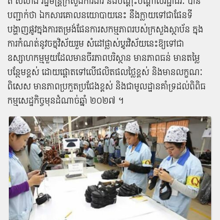
ត សំ​ហេង រដ្ឋមន្ត្រីក្រសួង​ការងារ​ និង​បណ្តុះបណ្តាល​វិជ្ជាជីវៈ បាន​
បញ្ជាក់​ថា ឯកសារ​គោលនយោបាយ​នេះ នឹង​ក្លាយទៅជា​ផែនទី​
បង្ហាញផ្លូវ​ក្នុង​ការ​តម្រង់ផែនការ​សកម្មភាព​របស់​ក្រសួង​ស្ថាប័ន ក្នុង​
ការ​កំណត់​នូវ​ចក្ខុវិស័យ​រួម សំដៅ​ផ្លាស់​ប្តូរ​វិស័យ​នេះ​ឱ្យទៅជា​
ឧស្សាហកម្ម​មួយ​ដែល​មាន​ចីរភាព​បរិស្ថាន មាន​ភាព​ធន់ មាន​តម្លៃ
បន្ថែម​ខ្ពស់ ដោយ​ផ្តោត​ទៅ​លើ​ផលិតផល​ថ្លៃ​ខ្ពស់ ​និង​មាន​លក្ខណៈ​
ពិសេស មាន​ភាព​ប្រកួតប្រជែង​ខ្ពស់ និង​ជា​មូលដ្ឋាន​គាំទ្រ​ដល់​ពិពិធ​
កម្ម​សេដ្ឋកិច្ច​មុន​ដំណាច់ឆ្នាំ​ ២០២៧ ​។