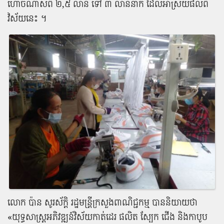
ហោច​ណាស់​ពី ​២,៥​ លាន ទៅ ​៣ ​លាន​នាក់ ដែល​អាស្រ័យ​ផល​ពី​
វិស័យ​នេះ ​។
លោក ​ប៉ាន សូរ​ស័ក្តិ រដ្ឋមន្ត្រីក្រសួង​ពាណិជ្ជកម្ម បាន​និយាយ​ថា
«យុទ្ធសាស្ត្រ​អភិវឌ្ឍន៍​វិស័យ​កាត់ដេរ ផលិត ស្បែក ជើង និង​កាបូប​