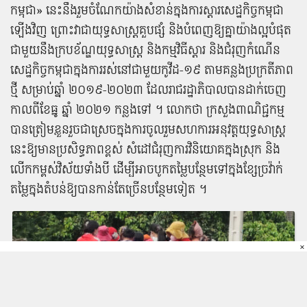
កម្ពុជា​» នេះ​នឹង​រួមចំណែក​យ៉ាង​សំខាន់​ក្នុង​ការ​ស្តារ​សេដ្ឋកិច្ច​កម្ពុជា​
ឡើង​វិញ ព្រោះ​វា​ជា​យុទ្ធសាស្ត្រ​គួប​ផ្សំ​ និង​បំពេញ​ឱ្យ​គ្នា​យ៉ាង​ល្អ​បំផុត​
ជាមួយនឹង​ក្របខ័ណ្ឌ​យុទ្ធសាស្ត្រ និង​កម្មវិធី​ស្តារ​ និង​ជំរុញ​កំណើន
សេដ្ឋកិច្ច​កម្ពុជា​ក្នុង​ការ​រស់នៅ​ជាមួយ​កូ​វី​ដ​-១៩ តាម​គន្លង​ប្រក្រតី​ភាព​
ថ្មី សម្រាប់​ឆ្នាំ ​២០១៩-២០២៣ ដែល​រាជរដ្ឋាភិបាល​បាន​ដាក់​ចេញ​
កាលពី​ខែធ្នូ ឆ្នាំ​ ២០២១​ កន្លង​ទៅ ​។ លោក​ថា ក្រសួងពាណិជ្ជកម្ម​
បាន​ត្រៀមខ្លួន​រួច​ជា​ស្រេច​ក្នុង​ការ​ចូលរួម​សហការ​អនុវត្ត​យុទ្ធសាស្ត្រ​
នេះ​ឱ្យ​មាន​ប្រសិទ្ធភាព​ខ្ពស់ សំដៅ​ជំរុញ​ការ​វិនិយោគ​ក្នុងស្រុក និង​
លើកកម្ពស់​វិស័យ​ទាំង​បី ដើម្បី​អាច​បូក​តម្លៃបន្ថែម​ទៅ​ក្នុង​ខ្សែ​ច្រ​វ៉ា​ក់​
តម្លៃ​ក្នុង​តំបន់​ឱ្យ​បាន​កាន់តែ​ច្រើន​បន្ថែម​ទៀត​ ។
×