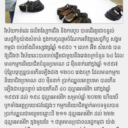
វិស័យ​កាត់ដេរ ផលិត​ស្បែកជើង និង​ការ​បូ​ប បាន​ដើរតួរ​ជា​ចន្ទល់​
សេដ្ឋកិច្ច​យ៉ាង​សំខាន់ ក្នុង​ការ​ចូលរួម​ចំណែក​អភិវឌ្ឍ​សេដ្ឋកិច្ច សង្គម​
កម្ពុជា ចាប់តាំងពី​ទស្សវត្សរ៍​ឆ្នាំ ​១៩៩០​ ។ លោក អ៊ិ​ត សំ​ហេង បាន
ឱ្យដឹង​ថា វិស័យ​នេះ​បាន​ចាប់ផ្តើម​ជាមួយនឹង​រោងចក្រ​ចំនួន ៦៤ ដែល​
មាន​កម្មករនិយោជិត​ចំនួន​ប្រមាណ ៨ ​ម៉ឺន​នាក់​នៅ​ក្នុង​ឆ្នាំ​ ១៩៩៧
ប៉ុន្តែ​បច្ចុប្បន្ន​បាន​កើនឡើង​ជាង​ ១២០០ ​រោងចក្រ ដែល​មាន​កម្មករ
និយោជិត​ប្រមាណ ​៨០ ​ម៉ឺន​នាក់ ប្រាក់​ឈ្នួល​អប្បបរមា បាន​កើន​
ឡើងជា​បន្តបន្ទាប់ ដោយ​កើន​ពី​ ៤០ ដុល្លារ​អាម៉េរិក នៅ​ក្នុង​ឆ្នាំ​
១៩៩៧ ដល់ ១៩៤ ដុល្លារ​អាម៉េរិក សម្រាប់​ឆ្នាំ​ ២០២២ ហើយ​បើ​
បូក​ទាំង​អត្ថប្រយោជន៍​ផ្សេង​ៗ កម្មករនិយោជិត​ម្នាក់​អាច​ទទួល​បាន​
ប្រាក់​ឈ្នួល​ជា​មធ្យម​ចន្លោះ​ពី ២១១ ដុល្លារ​អាម៉េរិក ដល់ ២២២
ដុល្លារ​អាម៉េរិក ក្នុង​មួយ​ខែ​ ។ ជា​រួមមាន​ប្រជាពលរដ្ឋ​កម្ពុជា យ៉ាង​