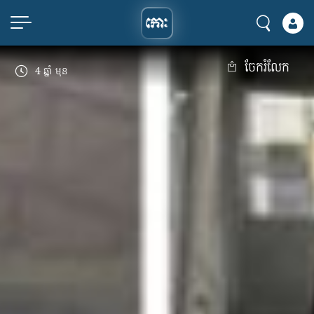
ចែករំលែក
4 ឆ្នាំ មុន