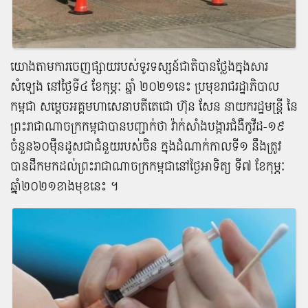
យោង​តាម​ការ​ចេញផ្សាយ​របស់​ទូរទស្សន៍​ជាតិ​បាន​ថ្លែង​ក្នុង​សារ​
សំឡេង នៅ​ថ្ងៃ​ទី​៤ ខែកុម្ភៈ ឆ្នាំ ២០២១​នេះ ប្រមុខ​រាជរដ្ឋាភិបាល​
កម្ពុជា សម្តេច​អគ្គមហាសេនាបតី​តេ​ជោ ហ៊ុន សែន នាយក​រដ្ឋមន្ត្រី នៃ​
ព្រះរាជាណាចក្រ​កម្ពុជា​បាន​បញ្ជាក់​ថា វ៉ាក់សាំង​បង្ការ​ជំងឺ​កូ​វី​ដ​-១៩
ចំនួន​៦០​ម៉ឺន​ដូ​ស​ជា​ជំនួយ​របស់​ចិន ក្នុង​ដំណាក់កាល​ទី​១ នឹង​ត្រូវ​
បាន​ដឹក​មក​ដល់​ព្រះរាជាណាចក្រ​កម្ពុជា​នៅ​ថ្ងៃអាទិត្យ ទី​៧ ខែកុម្ភៈ
ឆ្នាំ​២០២១​ខាង​មុខ​នេះ ។