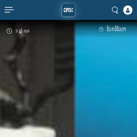
ចែករំលែក
5 ឆ្នាំ មុន