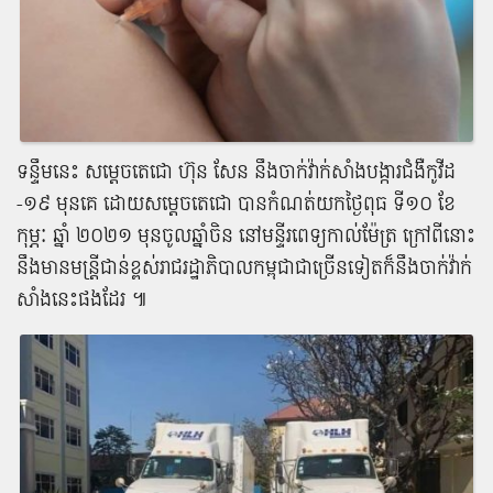
ទន្ទឹម​នេះ សម្តេច​តេ​ជោ ហ៊ុន សែន នឹង​ចាក់​វ៉ាក់សាំង​បង្ការ​ជំងឺ​កូ​វី​ដ​
-១៩ មុនគេ ដោយ​សម្តេច​តេ​ជោ បាន​កំណត់​យក​ថ្ងៃ​ពុធ ទី​១០ ខែ
កុម្ភៈ ឆ្នាំ ២០២១ មុន​ចូល​ឆ្នាំ​ចិន នៅ​មន្ទីរពេទ្យ​កាល់​ម៉ែត្រ ក្រៅពី​នោះ​
នឹង​មាន​មន្ត្រីជាន់ខ្ពស់​រាជរដ្ឋាភិបាល​កម្ពុជា​ជា​ច្រើន​ទៀត​ក៏​នឹង​ចាក់​វ៉ាក់
សាំង​នេះ​ផង​ដែរ ៕