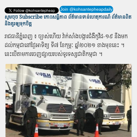
Join @kohsantepheapdaily
សូមចុច Subscribe កោះសន្តិភាព ព័ត៌មាន​ទាន់​ហេតុការណ៍ ព័ត៌មានពិត
និង​គួរឲ្យទុកចិត្ត
រាជធានី​ភ្នំពេញ ៖ ច្បាស់​ហើយ វ៉ាក់សាំង​បង្ការ​ជំងឺ​កូ​វី​ដ​-១៩ នឹង​មក​
ដល់​កម្ពុជា​នៅ​ថ្ងៃអាទិត្យ ទី​៧ ខែកុម្ភៈ ឆ្នាំ​២០២១ ខាង​មុខ​នេះ ។
នេះ​បើ​តាម​ការ​ចេញផ្សាយ​របស់​ទូរ​ទស្ស​ជាតិ​កម្ពុជា ។