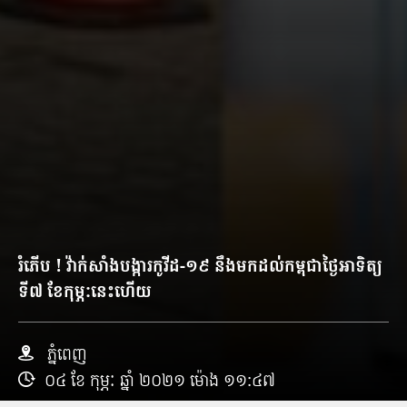
រំភើប​ ! វ៉ាក់សាំង​បង្ការ​កូ​វី​ដ​-១៩ នឹង​មក​ដល់កម្ពុជា​ថ្ងៃអាទិត្យ
ទី​៧ ខែកុម្ភៈ​នេះ​ហើយ
ភ្នំពេញ
០៤ ខែ កុម្ភៈ ឆ្នាំ ២០២១ ម៉ោង ១១:៤៧