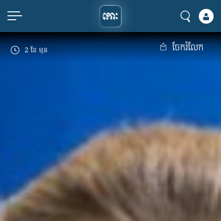
ចែករំលែក
2 ខែ មុន