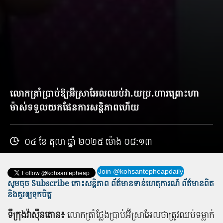
លោក​ត្រាំ​ប្រាប់​ឱ្យ​អ៊ីស្រា​អែល​ឈប់​វា.យ​ប្រ.ហារ​ព្រោះ​ហា
ម៉ាស់​ទទួល​យក​ផែន​ការ​សន្តិ​ភាព​ហើយ
០៤ ខែ តុលា ឆ្នាំ ២០២៥ ម៉ោង ០៨:១៣
Join @kohsantepheapdaily
សូមចុច Subscribe កោះសន្តិភាព ព័ត៌មាន​ទាន់​ហេតុការណ៍ ព័ត៌មានពិត
និង​គួរឲ្យទុកចិត្ត
ទី​ក្រុង​វ៉ាស៊ីនតោន៖
លោក​ត្រាំ​ថ្លែង​ប្រាប់​អ៊ីស្រាអែល​ថា​ត្រូវ​ឈប់​​ទម្លាក់​