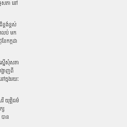
ឹទ្ធសភា នៅ​
្ពង់ខ្ពស់​
ើសលប់ មក​
ខែ​កក្កដា ​
នើ​សុំ​សភា​
្ហាញ​ពី​
នៅ​ក្នុង​រយៈ
ី យុត្តិធម៌
្ស​
 បាន​