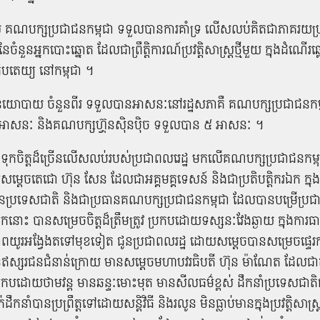
 គណបក្ស​ប្រជាជន​កម្ពុជា ​ទទួល​បានការ​គាំទ្រ លើសលប់​គិត​ជា​ភាគរយ
នួន​អ្នកបោះឆ្នោត ដែល​ជា​ព្រឹត្តិការណ៍​ប្រវត្តិសាស្ត្រ​ថ្មី​មួយ ​ក្នុង​ដំណើរ​ឆ
ធិបតេយ្យ នៅ​កម្ពុជា ។
ោបាយ​ ចំនួន​ពីរ ​ទទួល​បាន​អាសនៈ​នៅ​រដ្ឋសភា​គឺ គណបក្ស​ប្រជាជន​កម្ព
ាសនៈ និង​គណបក្ស​ហ្វ៊ុ​ន​ស៊ិ​ន​ប៉ិច ​ទទួល​បាន ៥ អាសនៈ​ ។
​ទុកចិត្ត​ដ៏​ច្រើន​លើសលប់​របស់​ប្រជា​ពល​រេ​ដ្ឋ មក​លើ​គណបក្ស​ប្រជាជន​កម្ពុ
តេច​តេ​ជោ ហ៊ុន សែន ដែល​ជា​អគ្គ​មគ្គទេសន៍ ​និង​ជា​ប្រតិបត្តិ​ករ​ឯក​ ក្នុង​
ូន​ប្រទេស​ជាតិ និង​ជា​ប្រធាន​គណបក្ស​ប្រជាជន​កម្ពុជា ដែល​បាន​បម្រើ​ប្រជា
​នោះ បាន​សម្រេចចិត្ត​ដ៏​ត្រឹមត្រូវ ប្រកបដោយ​ទស្សនៈ​វែង​ឆ្ងាយ ក្នុង​ការ​ធ
ាព​យូរអង្វែង​តទៅ​មុខ​ទៀត ជូន​ប្រជាពលរដ្ឋ ដោយ​សម្តេច​បាន​សម្រេច​ផ្ទេរ​កា
​ឥស្សរជន​ជំនាន់​ក្រោយ មាន​សម្តេច​មហា​បវរ​ធិ​បតី ហ៊ុន ម៉ា​ណែ​ត ដែល​ជា
្រ​កបដោយ​ថាមវន្ត មាន​ឆន្ទៈ​មោះមុត មាន​សីលធម៌​ខ្ពស់ ដឹកនាំ​ប្រទេស​ជាតិ​ជា
ថ្នាក់ដឹកនាំ​បាន​ប្រព្រឹត្ត​ទៅ​ដោយ​សន្តិវិធី និង​រលូន មិន​ធ្លាប់​មាន​ក្នុង​ប្រវត្តិសា