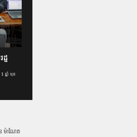
រដ្ឋ
1 ឆ្នាំ មុន
ន ម៉ា​ណែ​ត ​