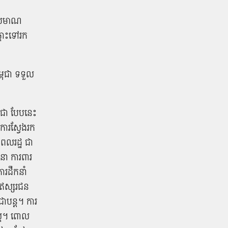
​ប្រមាណ
្ពោះទៅ​រក​
ុជា ​ទទួល​
ជា ​បែប​នេះ​
ការ​ស្វែងរក​
ពលរដ្ឋ ​ជា​
ានា ការពារ​
រ​ដឹកនាំ​
​ឥស្សរជន​
​បន្ត​។ ការ​
ស្ត្រ​។ ពោល​