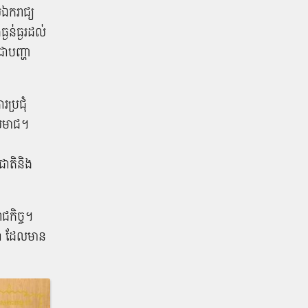
់​ឯករាជ្យ
ន់ធ្ងរ​ដល់​
​បញ្ហា​
ប្រជុំ​
​សមាជ​។
ជាតិ​និង​
ាជកិច្ច​។
ជា ដែល​មាន​