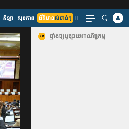
កីឡា
សុខភាព
ព័ត៌មាន
សំខាន់ៗ
ផ្ទាំងផ្សព្វផ្សាយពាណិជ្ជកម្ម
AD