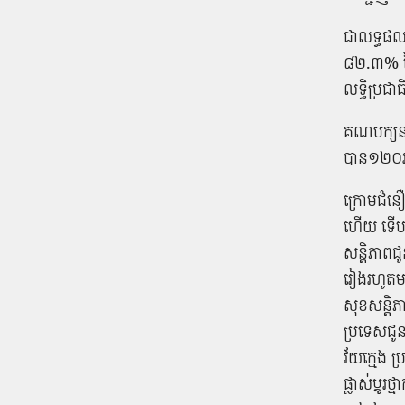
ជា​លទ្ធផល
៨២.៣% នៃ​ចំ
លទ្ធិប្រជា
គណបក្ស​នយ
បាន​១២០​អ
ក្រោម​ជំនឿ
ហើយ ទើប​សម្
សន្តិភាព​ជ
រៀង​រហូត​មក
សុខ​សន្តិភ
ប្រទេស​ជូន
វ័យក្មេង ប
ផ្លាស់​ប្តូរ​