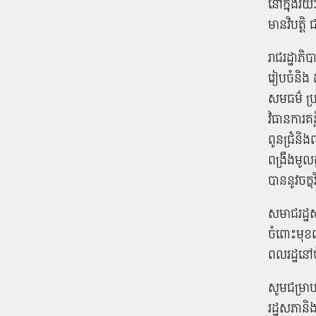
នៅ​ក្នុង​រ
មាន​វិបត្តិ 
រាជរដ្ឋាភិ
រៀបចំ​និង 
សមធម៌ ប្រ
វិធានការ​គន្
ពូន​ជ្រំ​និ
ពង្រឹង​មូលដ
បាន​នូវ​ចក្
សមាជ​រដ្ឋស
ចំពោះ​មុខ​
ពលរដ្ឋ​នៅ​
សូម​ជម្រាប​
រដ្ឋសភា​និង​