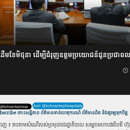
ដើមខែ​មិថុនា​ ដើម្បី​ជំរុញ​ឧត្តម​ប្រយោជន៍​ជូន​ប្រជាពល
Join @kohsantepheapdaily
scribe កោះសន្តិភាព ព័ត៌មាន​ទាន់​ហេតុការណ៍ ព័ត៌មានពិត និង​គួរឲ្យទុកចិត្ត
ំពេញ ​៖ ​តប​តាម​សំណើ​របស់​ប្រមុខ​រាជរដ្ឋាភិបាល សម្តេច​មហា​បវរ​ធិ​បតី ហ៊ុ