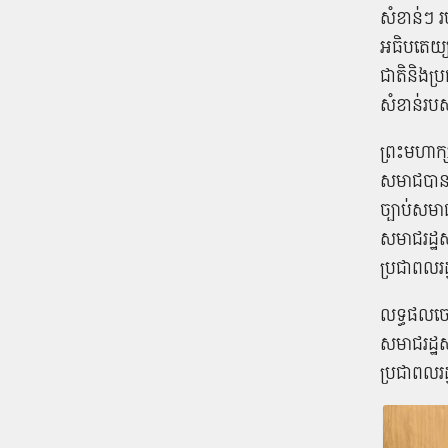
សំខាន់​ៗ រប
អធិបតេយ្យ 
ជាតិ​និង​ប
សំខាន់​របស
ព្រះមហាក្សត
សមាជ​បាន​។
ច្បាប់​សមា
សមាជ​រដ្ឋសភ
ប្រជាពលរដ្
លទ្ធផល​ចេញព
សមាជ​រដ្ឋស
ប្រជាពលរដ្ឋ​