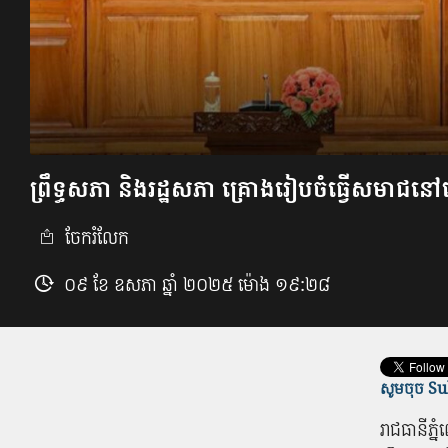
ព្រឹទ្ធសភា​ និង​រដ្ឋសភា ​គ្រោង​រៀបចំ​ធ្វើ​សមាជ​នៅ​
ចែករំលែក
០៩ ខែ ឧសភា ឆ្នាំ ២០២៥ ម៉ោង ១៩:២៨
សូមចុច Sub
រាជធានី​ភ្ន