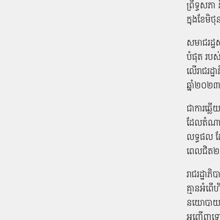
ព្រឹទ្ធសភា​
ក្នុង​ខែមិថ
សមាជ​រដ្ឋសភ
បំផុត របស់
លើ​រាជរដ្ឋា
ឆ្នាំ​២០២៣
ជា​ការ​ឆ្លើ
ដែល​តំណាង​
លទ្ធផល​ ដែល
ពេល​ជិត​២​ឆ
រាជរដ្ឋាភិប
គ្មាន​អំពើ
នយោបាយ ច
អញ្ជើញ​ទៅ