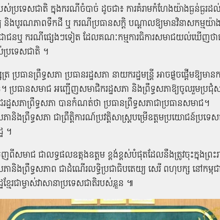
ស់​ប្រទេស​ជាតិ ក្នុង​ករណី​ចំ​បាច់ ដូច​ជា​៖ ការ​គំរាមកំហែង​យ៉ាងធ្ងន់ធ្ងរ​ដល
និង​បូរណភាព​ទឹកដី ឬ ករណី​ប្រធាន​សក្តិ បណ្តាល​ឱ្យ​មាន​វិនាសកម្ម​យ៉ាងធ្ង
្រជាជន​ឬ ករណី​ផ្សេង​ៗ​ទៀត ដែល​គណៈកម្មការ​ធិ​ការ​សមាជ​យល់​ឃើញ​ថា​ជា
់​ប្រទេស​ជាតិ​ ។
្រ ប្រធាន​ព្រឹទ្ធសភា ប្រធានរដ្ឋសភា នាយក​រដ្ឋមន្ត្រី អាច​ផ្តួចផ្តើម​ឱ្យ​មានការ​
 ប្រធាន​សមាជ អញ្ជើញ​សមាជិក​រដ្ឋសភា និង​ព្រឹទ្ធសភា​ឱ្យ​ចូលរួម​ប្រជុំ
ជ​រដ្ឋសភា​ព្រឹទ្ធសភា បាន​កំណត់​ថា ប្រធាន​ព្រឹទ្ធសភា​ជា​ប្រធាន​សមាជ​។
ា​និង​ព្រឹទ្ធសភា ជា​ព្រឹត្តិការណ៍​ប្រវត្តិសាស្ត្រ​បម្រើ​ឧត្តម​ប្រយោជន៍​ប្រទេស​
ឋ​ ។
ី​សមាជ ជា​លទ្ធផល​ឧត្តុ​ង​ឧត្តម ខ្ពង់ខ្ពស់​បំផុត​ដែល​នឹង​ត្រូវ​ចុះ​ក្នុង​ព្រះរ
ភា​និង​ព្រឹទ្ធ​សភាព ជា​ដំណើរ​លទ្ធិប្រជាធិបតេយ្យ សេរី ពហុបក្ស នៅ​កម្ពុ
ខ្មែរ​ជា​ម្ចាស់​វា​សា​នា​ប្រទេស​ជាតិ​របស់​ខ្លួន ​៕