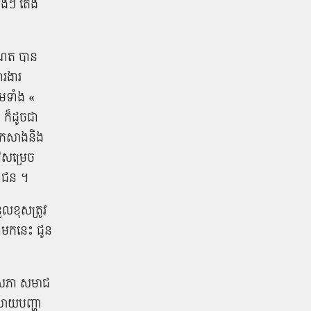
តង​ៗ តែង​
ណែ​ត បាន​
ារងារ
មទាំង «​
ក៏​ដូច​ជា​
ី​កសាង​និង​
ៅ​សម្រេច​
រជាជន ​។
​ខុស​ត្រូវ​
ំ​មកនេះ ជូន​
ឹទ្ធសភា សមាជ​
្រាយ​បញ្ហា​