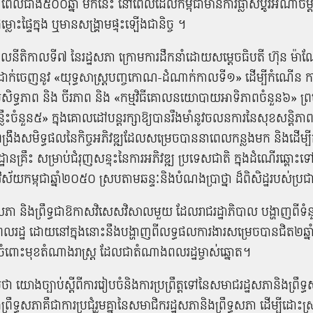
យៈពេល​ជាង​៥០០ឆ្នាំ មកនេះ នៅ​ពេល​ដែល​កម្ពុជា​មានការ​ផ្លាស់​ប្តូរ​អំណាច​ម្
ជម្លោះផ្ទៃក្នុង ឬ​មាន​សង្គ្រាម​ផ្ទុះ​ឡើងជា​និច្ច​ ។
បាល​នីតិកាល​ទី​៧​ នៃ​រដ្ឋសភា ក្រោម​ការ​ដឹកនាំ​ដោយ​សម្តេច​ធិ​បតី ហ៊ុន ម៉ា​
ដាក់​ចេញ​នូវ «​យុទ្ធសាស្ត្រ​បញ្ច​កោណ​-​ដំណាក់កាល​ទី​១» ដើម្បី​កំណើន ក
សិទ្ធភាព និង ចីរភាព និង «​កម្មវិធី​គោលនយោបាយ​អាទិភាព​ចំនួន​៦» ព្រ
លឹះ​ចំនួន​៥» ក្នុង​គោលដៅ​បន្ត​រក្សា​ឱ្យ​បាន​រឹង​មាំ​នូវ​ច​លន​ការ​នៃ​សុខ​សន្តិភាព 
ង​ពង្រឹង​សមិទ្ធផល​នៃ​កិច្ច​អភិវឌ្ឍ​ដែល​សម្រេច​បាន​នា​ពេល​កន្លង​មក និង​ដើម្ប
្ឋាន​គ្រឹះ សម្រាប់​ជំរុញ​សន្ទុះ​នៃ​ការ​អភិវឌ្ឍ ប្រទេស​ជាតិ ក្នុង​ដំណើរ​ឆ្ពោះទ
ខុវិស័យ​កម្ពុជា​ឆ្នាំ​២០៥០ ស្រប​តាម​ឆន្ទៈ​និង​បំណងប្រាថ្នា ដ៏​ពិសិដ្ឋ​របស់​ប្
ភា​ និង​ព្រឹទ្ធ​ជា​ឱកាស​វិសេសវិសាល​មួយ​ ដែល​រាជរដ្ឋាភិបាល បង្ហាញ​ពី​ទំនួល
ពលរដ្ឋ ដោយនៅ​ក្នុង​នោះ​នឹង​បង្ហាញ​ពី​លទ្ធផល​ការងារ​សម្រេច​បាន​ជិត​២​ឆ្នា
ចំពោះ​មុខ​តំណាងរាស្ត្រ ដែល​ជា​តំណាង​ពលរដ្ឋ​ម្ចាស់​ឆ្នោត​។
ថា យោង​ច្បាប់​ស្តី​ពី​ការ​រៀបចំ​និង​ការ​ប្រព្រឹត្ត​ទៅ​នៃ​សមាជ​រដ្ឋសភា​និង​ព្រ
ព្រឹទ្ធសភា​គឺជា​ការ​ប្រជុំ​រួម​គ្នា​នៃ​សមាជិក​រដ្ឋសភា​និង​ព្រឹទ្ធសភា ដើម្បី​ដោះស