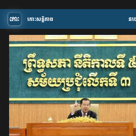
កោះសន្តិភាព
​ន