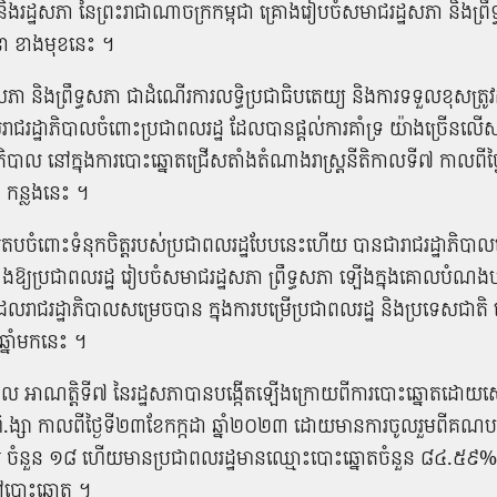
 និង​រដ្ឋសភា ​នៃ​ព្រះរាជាណាចក្រ​កម្ពុជា គ្រោង​រៀបចំ​សមាជ​រដ្ឋសភា ​និង​ព្រ
ុនា​ ខាង​មុខ​នេះ ​។
ា ​និង​ព្រឹទ្ធសភា ​ជា​ដំណើរការ​លទ្ធិប្រជាធិបតេយ្យ​ និង​ការ​ទទួលខុសត្រូវ​ដ៏​ខ
​រាជរដ្ឋាភិបាល​ចំពោះ​ប្រជាពលរដ្ឋ ដែល​បាន​ផ្តល់​ការ​គាំទ្រ យ៉ាងច្រើន​ល
ភិបាល នៅ​ក្នុង​ការ​បោះឆ្នោត​ជ្រើសតាំង​តំណាងរាស្ត្រ​នីតិកាល​ទី​៧ កាលពី​ថ្ងៃ
 កន្លង​នេះ ​។
យ​តប​ចំពោះ​ទំនុកចិត្ត​របស់​ប្រជាពលរដ្ឋ​បែប​នេះ​ហើយ បានជា​រាជរដ្ឋាភិបាល​ស្
ឱ្យ​ប្រជាពលរដ្ឋ រៀបចំ​សមាជ​រដ្ឋសភា ព្រឹទ្ធសភា ឡើងក្នុង​គោលបំណង​បង
​រាជរដ្ឋាភិបាល​សម្រេច​បាន​ ក្នុង​ការ​បម្រើ​ប្រជាពលរដ្ឋ​ និង​ប្រទេស​ជាតិ​ 
្នាំ​មកនេះ​ ។
ាល​ អាណត្តិ​ទី​៧ នៃ​រដ្ឋសភា​បាន​បង្កើត​ឡើង​ក្រោយ​ពី​ការ​បោះ​ឆ្នោត​ដោយ​សេរ
​ហិ.​ង្សា កាលពី​ថ្ងៃ​ទី​២៣​ខែកក្កដា ឆ្នាំ​២០២៣ ដោយ​មានការ​ចូលរួម​ពី​គណបក
ំនួន ១៨ ហើយ​មាន​ប្រជាពលរដ្ឋ​មានឈ្មោះ​បោះ​ឆ្នោត​ចំនួន ៨៤.៥៩%
​បោះ​ឆ្នោត​ ។