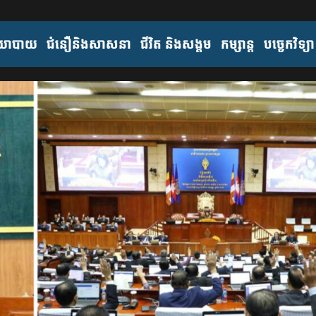
យោបាយ
ជំនឿនិងសាសនា
ជីវិត និងសង្គម
កម្សាន្ត
បច្ចេកវិទ្យា