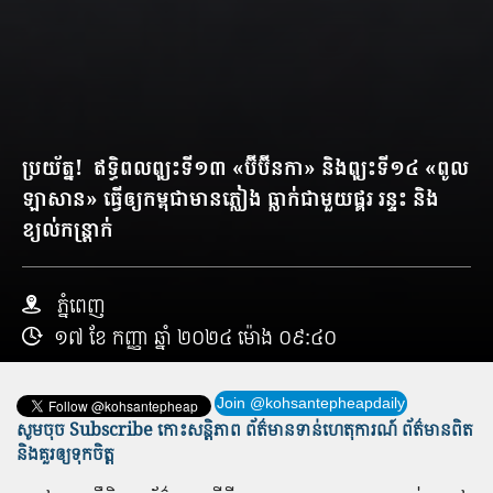
ប្រយ័ត្ន​! ឥទ្ធិពល​ព្យុះ​ទី​១៣ «​ប៊ី​ប៊ី​ន​កា​» និង​ព្យុះ​ទី​១៤ «​ពូ​ល​
ឡា​សាន​» ធ្វើ​ឲ្យ​កម្ពុជា​មាន​ភ្លៀង ធ្លាក់​ជាមួយ​ផ្គរ រន្ទះ ​និង​
ខ្យល់​កន្ត្រាក់
ភ្នំពេញ
១៧ ខែ កញ្ញា ឆ្នាំ ២០២៤ ម៉ោង ០៩:៤០
Join @kohsantepheapdaily
សូមចុច Subscribe កោះសន្តិភាព ព័ត៌មាន​ទាន់​ហេតុការណ៍ ព័ត៌មានពិត
និង​គួរឲ្យទុកចិត្ត