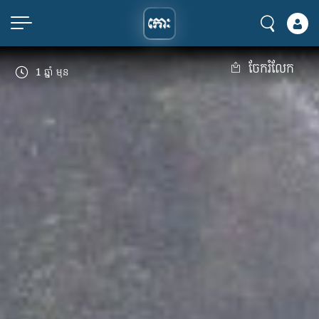
ចែករំលែក
1 ឆ្នាំ មុន