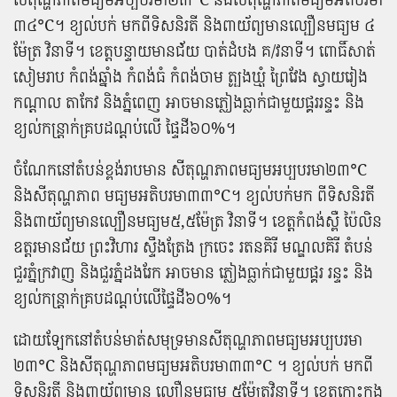
៣៤°C​។ ខ្យល់​បក់ មក​ពី​ទិសនិរតី និង​ពាយ័ព្យ​មាន​ល្បឿន​មធ្យម ៤​
ម៉ែត្រ វិនាទី​។ ខេត្តបន្ទាយមានជ័យ បាត់ដំបង គ​/​វនា​ទី​។ ពោធិ៍សាត់
សៀមរាប កំពង់ឆ្នាំង កំពង់ធំ កំពង់ចាម ត្បូងឃ្មុំ ព្រៃវែង ស្វាយ​រៀង
កណ្តាល តាកែវ និង​ភ្នំពេញ អាច​មាន​ភ្លៀង​ធ្លាក់​ជាមួយ​ផ្គរ​រន្ទះ និង​
ខ្យល់​កន្ត្រាក់​គ្របដណ្តប់​លើ ផ្ទៃដី​៦០%​។
ចំណែក​នៅ​តំបន់​ខ្ពង់រាប​មាន សីតុណ្ហភាព​មធ្យម​អប្បបរមា​២៣°C
និង​សីតុណ្ហភាព មធ្យម​អតិបរមា​៣៣°C​។ ខ្យល់​បក់​មក ពី​ទិសនិរតី
និង​ពាយ័ព្យ​មាន​ល្បឿន​មធ្យម​៥,៥​ម៉ែត្រ វិនាទី​។ ខេត្តកំពង់ស្ពឺ ប៉ៃលិន
ឧត្តរមានជ័យ ព្រះ​វិហារ ស្ទឹង​ត្រែង ក្រចេះ រតនគិរី មណ្ឌលគិរី តំបន់​
ជួរ​ភ្នំក្រវាញ និង​ជួរ​ភ្នំ​ដងរែក អាច​មាន ភ្លៀង​ធ្លាក់​ជាមួយ​ផ្គរ រន្ទះ និង​
ខ្យល់​កន្ត្រាក់​គ្របដណ្តប់​លើ​ផ្ទៃដី​៦០%​។
ដោយឡែក​នៅ​តំបន់​មាត់សមុទ្រ​មាន​សីតុណ្ហភាព​មធ្យម​អប្បបរមា​
២៣°C និង​សីតុណ្ហភាព​មធ្យម​អតិបរមា​៣៣°C ។ ខ្យល់​បក់ មក​ពី​
ទិសនិរតី និង​ពាយ័ព្យ​មាន ល្បឿន​មធ្យម ៥​ម៉ែត្រ​វិនាទី​។ ខេត្តកោះកុង