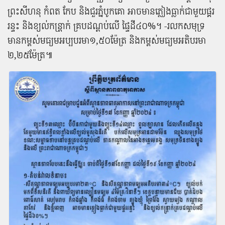
ព្រះ​សីហ​នុ កំពត កែប និង​ជួរ​ភ្នំ​បូកគោ អាច​មាន​ភ្លៀង​ធ្លាក់​ជាមួយ​ផ្គរ
រន្ទះ និង​ខ្យល់​កន្ត្រាក់ គ្របដណ្តប់​លើ ផ្ទៃដី​៤០%​។ -​រលក​សមុទ្រ​
មាន​កម្ពស់​មធ្យម​អប្បបរមា​១,៥០​ម៉ែត្រ និង​កម្ពស់​មធ្យម​អតិបរមា​
២,២៥​ម៉ែត្រ​៕