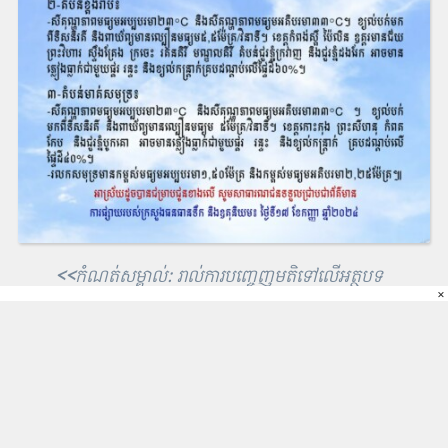
<<
កំណត់សម្គាល់: រាល់ការបញ្ចេញមតិទៅលើអត្ថបទ
×
មិនមែនជាការទទួលខុសត្រូវរបស់កោះសន្តិភាពទេ។ វា
ជាការទទួលខុសត្រួវដោយផ្ទាល់របស់អ្នកបញ្ចេញមតិ។
ដូច្នេះ សូមមិត្តអ្នកអានទាំងអស់ ធ្វើការបញ្ចេញ មតិ
ប្រកបដោយការទទួលខុសត្រូវ មានសីលធម៌ និង ប្រកប
ដោយន័យស្ថាបនា ហើយចៀសវាង ការបញ្ចេញមតិណា