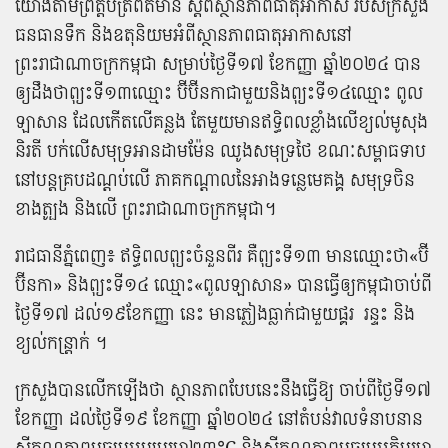
យោង​តាម​ព្រឹត្តិបត្រ​ព័ត៌មាន ស្តី​ពី​ស្ថានភាព​ធាតុអាកាស របស់​ក្រសួង​
ធនធានទឹក និង​ឧតុនិយម​អំពី​ស្ថានភាពធាតុអាកាស​នៅ​
ព្រះរាជាណាចក្រ​កម្ពុជា សម្រាប់​ថ្ងៃ​ទី​១៧ ខែកញ្ញា ឆ្នាំ​២០២៤ បាន​
ឲ្យ​ដឹង​ថា​ព្យុះ​ទី​១៣​ឈ្មោះ ប៊ី​ប៊ី​ន​កា​ជាមួយ​និង​ព្យុះ​ទី​១៤​ឈ្មោះ ពូ​ល​
ឡា​សាន ដែល​កើត​លើ​គន្លង តែ​មួយ​មាន​ឥទ្ធិពល​ខ្លាំង​លើ​ខ្យល់មូសុង​
និរតី បក់​លើ​សមុទ្រ​អាន​ដាម​ម៉ែ​ន ឈូង​សមុទ្រ​ថៃ ខណៈ​សម្ពាធ​ទាប​
នៅ​បន្ត​គ្របដណ្តប់​លើ ភាគ​កណ្តាល​នៃ​អាង​ទន្លេមេគង្គ សមុទ្រ​ចិន​
ខាងត្បូង និង​លើ ព្រះរាជាណាចក្រ​កម្ពុជា​។
​រាជធានី​ភ្នំពេញ​៖ ឥទ្ធិពល​ព្យុះ​ចំនួន​ពីរ គឺ​ព្យុះ​ទី​១៣ មានឈ្មោះ​ថា​«​ប៊ី​
ប៊ី​ន​កា​» និង​ព្យុះទី​១៤ ឈ្មោះ​«​ពូ​ល​ឡា​សាន​» ​បាន​ធ្វើ​ឲ្យ​កម្ពុជា​ចាប់ពី​
ថ្ងៃ​ទី​១៧ ដល់​១៩​ខែកញ្ញា ​នេះ មាន​ភ្លៀងធ្លាក់​ជាមួយ​ផ្គរ រន្ទះ និង​
ខ្យល់​កន្ត្រាក់​ ។
ក្រសួង​បាន​លើក​ឡើង​ថា ស្ថានភាព​បែប​នេះ​នឹង​ធ្វើ​ឱ្យ ចាប់ពី​ថ្ងៃ​ទី​១៧​
ខែកញ្ញា ដល់​ថ្ងៃ​ទី​១៩ ខែកញ្ញា ឆ្នាំ​២០២៤ នៅ​តំបន់​វាលទំនាប​នា​ន​
សីតុណ្ហភាព​មធ្យម​អប្បបរមា​២៣°C និង​សីតុណ្ហភាព​មធ្យម​អតិបរមា​