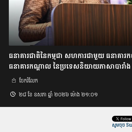
ធនាគារជាតិនៃកម្ពុជា សហការជាមួយ ធនាគារកណ្តា
ធនាគារកណ្តាល នៃប្រទេសនិយាយភាសាបារាំង (ហ្
ចែករំលែក
២៨ ខែ ឧសភា ឆ្នាំ ២០២៦ ម៉ោង ២១:០១
សូមចុច Sub