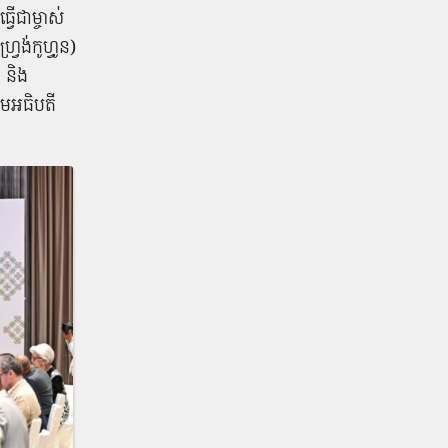
វើជាម្ចាស់
រង់កូហ្វូន)
 និង
ោមអធិបតី