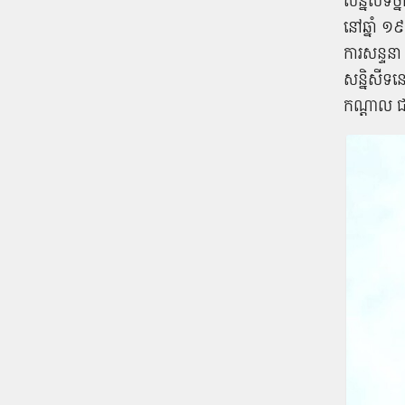
សន្និសីទថ
នៅឆ្នាំ ១៩
ការសន្ទនា 
សន្និសីទន
កណ្តាល ជ