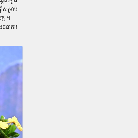
ង្កើតឡើង
ាំសម្រាប់
ត្ថុ ។
ាងធនាគារ