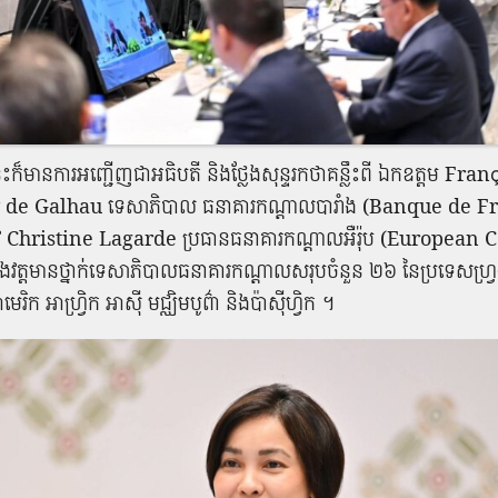
េះក៏មានការអញ្ជើញជាអធិបតី និងថ្លែងសុន្ទរកថាគន្លឹះពី ឯកឧត្តម Fran
 de Galhau ទេសាភិបាល ធនាគារកណ្តាលបារាំង (Banque de Fr
 Christine Lagarde ប្រធានធនាគារកណ្តាលអឺរ៉ុប (European 
វត្តមានថ្នាក់ទេសាភិបាលធនាគារកណ្តាលសរុបចំនួន ២៦ នៃប្រទេសហ្រ្វង
 អាមេរិក អាហ្រ្វិក អាស៊ី មជ្ឈិមបូព៌ា និងប៉ាស៊ីហ្វិក ។