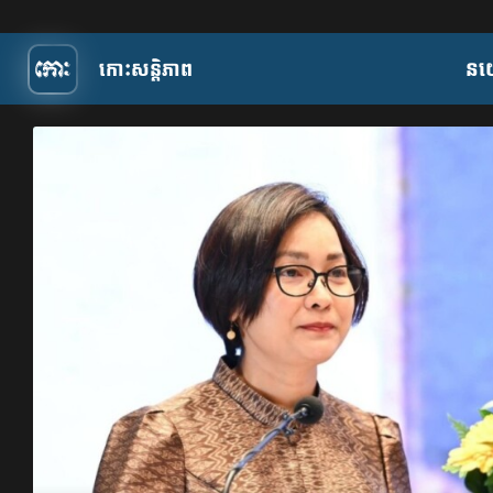
កោះសន្តិភាព
​ន