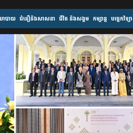
យោបាយ
ជំនឿនិងសាសនា
ជីវិត និងសង្គម
កម្សាន្ត
បច្ចេកវិទ្យា