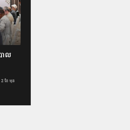
ិបាល
2 ខែ មុន