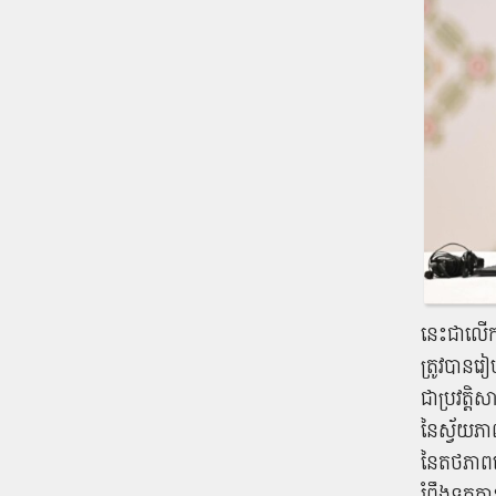
នេះជាលើកទី
ត្រូវបានរៀ
ជាប្រវត្តិ
នៃស្វ័យភា
នៃតថភាពសេ
រំពឹងទុកក