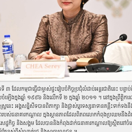
 ៣ ដែលកម្ពុជាធ្វើជាម្ចាស់ផ្ទះរៀបចំកិច្ចប្រជុំលំដាប់អន្តរជាតិនេះ បន្ទា
បចំឡើងក្នុងឆ្នាំ ១៩៩៦ និងលើកទី ២ ក្នុងឆ្នាំ ២០១១ ។ នៅក្នុងព្រឹត្តិការ
សាស្ត្រនេះ អង្គសន្និសីទបានពិភាក្សា និងផ្លាស់ប្តូរទស្សនាទានគន្លឹះទាក់ទ
ពរបស់ធនាគារកណ្តាល ក្នុងស្ថានភាពដែលពិភពលោកកំពុងប្រឈមនឹងដំណើរវិ
ដ្ឋកិច្ច និងសង្គម ដែលបាននិងកំពុងដាក់ធនាគារកណ្តាលឱ្យស្ថិតនៅចំ
ាន់តែខ្ពស់ពីសំណាក់រដ្ឋ និងសាធារណជន ។