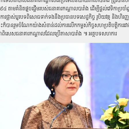
្នាក់ទេសាភិបាលធនាគារកណ្តាលនៃប្រទេសនិយាយភាសាបារាំង ត្រូវបានប
៩៤ តាមគំនិតផ្តួចផ្តើមរបស់ធនាគារកណ្តាលបារាំង ដើម្បីផ្តល់វេទិកាប្រចាំឆ្ន
ការផ្លាស់ប្តូរបទពិសោធទាក់ទងនឹងប្រធានបទសេដ្ឋកិច្ច រូបិយវត្ថុ និងហិរញ្ញវ
េះក៏បានរួមចំណែកយ៉ាងសំខាន់ដល់ការលើកកម្ពស់កិច្ចសហប្រតិបត្តិការរវ
ាពិសេសធនាគារកណ្តាលដែលប្រើភាសាបារាំង ៕ អត្ថបទសហការ