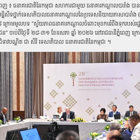
នំពេញ ៖ ធនាគារជាតិនៃកម្ពុជា សហការជាមួយ ធនាគារកណ្តាលបារាំង បានធ្
សន្និសីទថ្នាក់ទេសាភិបាលធនាគារកណ្តាលនៃប្រទេសនិយាយភាសាបារាំង (ហ្វ្
ក្រោមមូលបទ “ស្វ័យភាពធនាគារកណ្តាលចំពោះមុខការរំពឹងទុករបស់រដ្ឋ
” ចាប់ពីថ្ងៃទី ២៨-៣១ ខែឧសភា ឆ្នាំ ២០២៦ នៅរាជធានីភ្នំពេញ ក្រ
ាវបណ្ឌិត ជា សិរី ទេសាភិបាល ធនាគារជាតិនៃកម្ពុជា ។