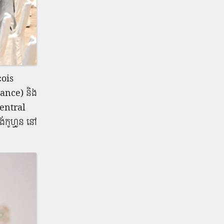
çois
ance) និង
Central
់កូហ្វូន នៅ