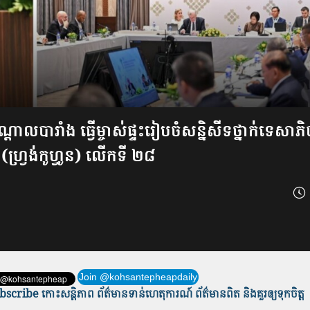
លបារាំង ធ្វើម្ចាស់ផ្ទះរៀបចំសន្និសីទថ្នាក់ទេសាភ
វ្រង់កូហ្វូន) លើកទី ២៨
Join @kohsantepheapdaily
scribe កោះសន្តិភាព ព័ត៌មាន​ទាន់​ហេតុការណ៍ ព័ត៌មានពិត និង​គួរឲ្យទុកចិត្ត