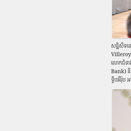
សន្និសីទន
Villeroy
លោកជំទាវ
Bank) និង
ទ្វីបអឺរ៉ុប