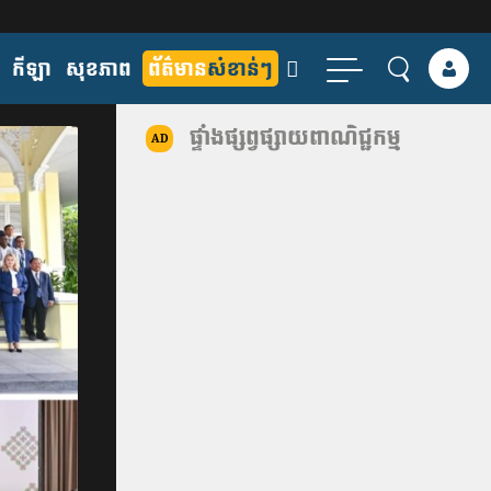
កីឡា
សុខភាព
ព័ត៌មាន
សំខាន់ៗ
ផ្ទាំងផ្សព្វផ្សាយពាណិជ្ជកម្ម
AD