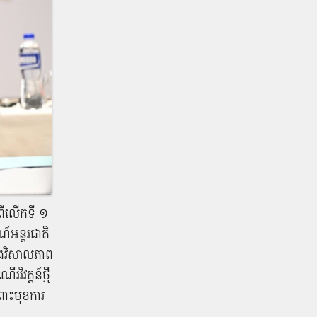
ប់ពីលើកទី ១
ណ៍អន្តរជាតិ
ងនឹងវិសាលភាព
វត្តន៍ថ្មី
ពោះមុខការ