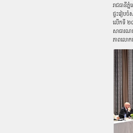
រាជធានីភ្
ផ្ទះរៀបចំ
លើកទី ២៨ 
សាធារណជន
ភាពលោកជំទ