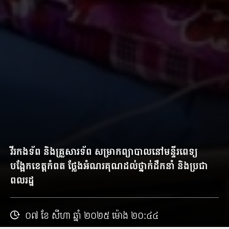
វី​រ​កងទ័ព​ និង​គ្រួសារ​ទ័ព​ សម្រាក​ព្យាបាល​នៅ​មន្ទីរពេទ្យ​
បង្អែក​ខេត្តកំពត​ ថ្លែងអំណរគុណ​ដល់​ថ្នាក់ដឹកនាំ​ និង​ប្រជា
ពលរដ្ឋ
០៧ ខែ សីហា ឆ្នាំ ២០២៥ ម៉ោង ២០:៤៤