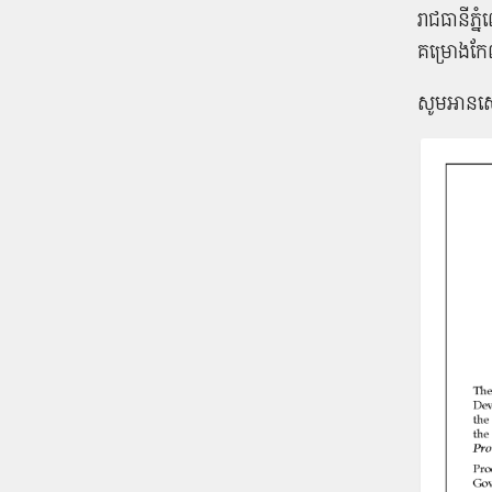
រាជធានីភ្ន
គម្រោងកែ
សូមអានសេ