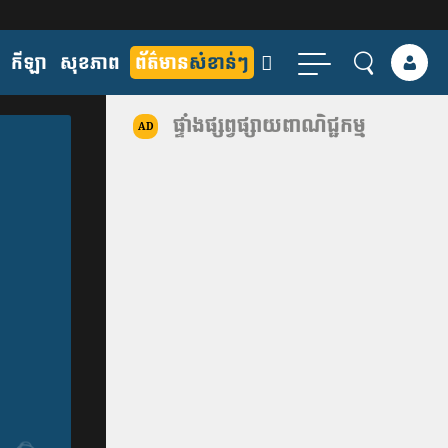
កីឡា
សុខភាព
ព័ត៌មាន
សំខាន់ៗ
ផ្ទាំងផ្សព្វផ្សាយពាណិជ្ជកម្ម
AD