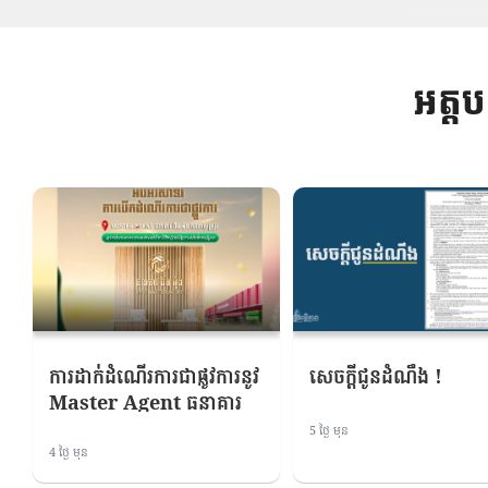
អត្ត
ការដាក់ដំណើរការជាផ្លូវការនូវ
សេចក្តីជូនដំណឹង !
Master Agent ធនាគារ
ជីប ម៉ុង ភ្នាក់ងារធនាគារ
5 ថ្ងៃ មុន
កាន់តែនៅជិត ជីវិតប្រចាំថ្ងៃ
4 ថ្ងៃ មុន
កាន់តែងាយស្រួល