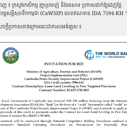
ំពេញ ៖ ក្រសួងកសិកម្ម រុក្ខាប្រមាញ់ និងនេសាទ ប្រកាសដាក់ឱ្យដេញថ្លៃ
លម្អសន្តិសុខទឹកកម្ពុជា (CaWSIP) លេខឥណទាន IDA 7594-KH 
ចក្តីប្រកាសខាងក្រោមនេះជាភាសាអង់គ្លេស ៖