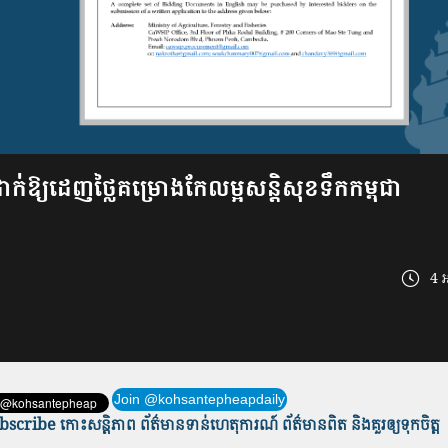
ាក់ឱ្យដេញថ្លៃគម្រោងកែលម្អសន្តិសុខទឹកកម្ពុជា
4 អ
Join @kohsantepheapdaily
scribe កោះសន្តិភាព ព័ត៌មាន​ទាន់​ហេតុការណ៍ ព័ត៌មានពិត និង​គួរឲ្យទុកចិត្ត