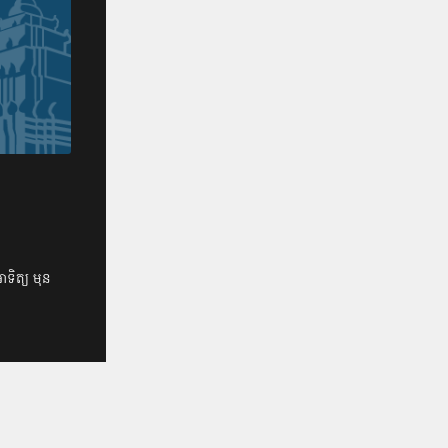
ាទិត្យ មុន