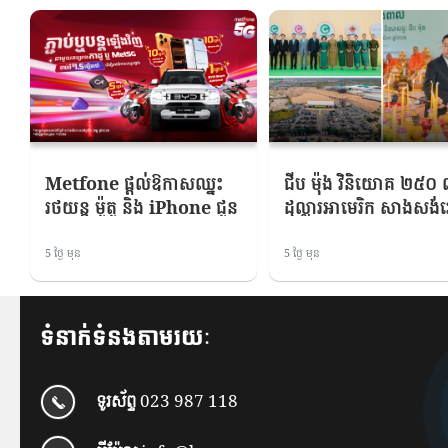
Metfone ផ្តល់ឱកាសឈ្នះ
ជីប ម៉ុង វិនិយោគ ២៥០
រថយន្ត ម៉ូតូ និង iPhone ជូន
ដុល្លារអាមេរិក សាងសង់
អតិថិជនដែលភ្ជាប់គម្រោង
ចក្រផលិតទឹកដោះគោ មី 
កាដូ & Met5G
កាហ្វេ បោះជំហានកាន់តែខ្
5 ថ្ងៃ មុន
5 ថ្ងៃ មុន
ក្នុងវិស័យឧស្សាហកម្មអា
និងភេសជ្ជៈកម្ពុជា
ទំនាក់ទំនងតាមរយៈ
ទូរស័ព្ទ
023 987 118