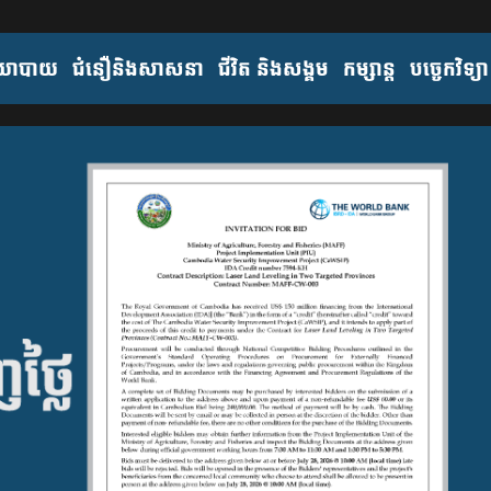
យោបាយ
ជំនឿនិងសាសនា
ជីវិត និងសង្គម
កម្សាន្ត
បច្ចេកវិទ្យា