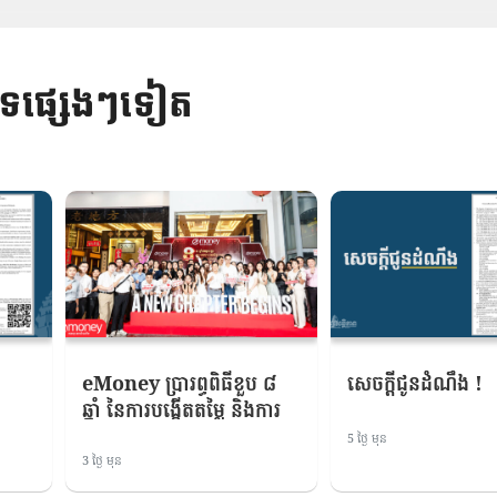
បទផ្សេងៗទៀត
eMoney ប្រារព្ធ​ពិធី​ខួប ៨
សេចក្តីជូនដំណឹង !
ឆ្នាំ នៃ​ការ​បង្កើត​តម្លៃ និង​ការ​
បើក​ទំព័រ​ថ្មី
5 ថ្ងៃ មុន
3 ថ្ងៃ មុន