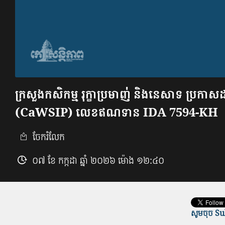
ក្រសួងកសិកម្ម រុក្ខាប្រមាញ់ និងនេសាទ ប្រកាសដ
(CaWSIP) លេខឥណទាន IDA 7594-KH
ចែករំលែក
០៧ ខែ កក្កដា ឆ្នាំ ២០២៦ ម៉ោង ១២:៤០
សូមចុច Sub