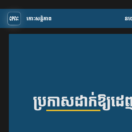
កោះសន្តិភាព
​ន