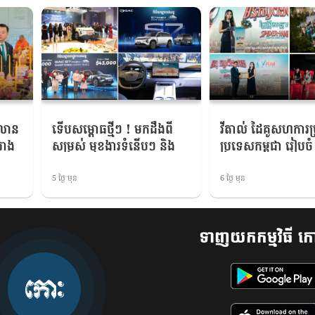
 លាន
ទើបសម្ពោធថ្មីៗ ! មកដឹងពី
វីតាល់ ដៃគូសហការប្
រោង
សម្រស់ មុខងារទំនើបៗ និង
ប្រទេសកម្ពុជា រៀបចំ
តែ
តម្លៃបំពាក់លើរថយន្ត SUV
ព្រឹត្តិការណ៍កម្រាលព
លាំង
ប្រណីត GAC S7 PHEV
ប៊ិច សម្ពោធខ្សែភាពយ
5 ថ្ងៃ មុន
6 ថ្ងៃ មុន
ហារ
i4WD
SPIDER-MAN:
NEW DAY ដ៏ធំប្រចាំ
ទាញយកកម្មវិធី កោ