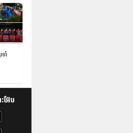
រចាំ
្រំពណ៌ទឹក
ន្ត
 BRAND
ឆ្នាំ
ះអ៊ែប