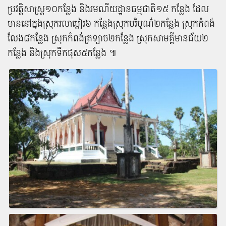
ប្រវត្តិសាស្ត្រ​១០​កន្លែង និង​រមណីយដ្ឋាន​ធម្មជាតិ​១៥ កន្លែង ដែល​
មាននៅ​ក្នុងស្រុក​រលាប្អៀរ​៦ កន្លែង​ស្រុក​បរិបូណ៌​២​កន្លែង ស្រុក​កំពង់
លែង​៨​កន្លែង ស្រុក​កំពង់ត្រឡាច​២​កន្លែង ស្រុក​សាមគ្គី​មាន​ជ័យ​២​
កន្លែង និង​ស្រុក​ទឹកផុស​៥​កន្លែង ៕