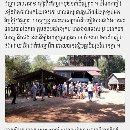
ដុល្លារ (​រទេះគោ​១ ភ្ញៀវ​ជិះ​តែ​ម្នាក់​ឬ​២​នាក់​ប៉ុណ្ណោះ ។ ចំណែក​ភ្ញៀវ​
ឡើង​ពី​កប៉ាល់​មក​ជិះ​រទេះគោ ពេល​ទស្សនា​វត្ត​ហើយ​ជិះ​ត្រឡប់​មក​
វិញ​ថ្លៃ​៥​ដុល្លារ ។ បច្ចុប្បន្ន រទេះគោ​សម្រាប់​ដឹក​ភ្ញៀវ​មាន​ជាង​៦០​រទេះ
ដោយ​បាន​ចែក​ជា​ក្រុម​តូច​ៗ​ក្នុង​១​ក្រុម មាន​១០​រទេះ​សម្រាប់​ដាក់​វេន​
ចែក​គ្នា​ដឹក​ផង និង​ដើម្បី​ងាយស្រួល​ក្នុង​ការ​ទាក់ទង​ហៅ​មក​ដឹក​ភ្ញៀវ​
ផង​ដោយ និង​ដាក់​វេន​គ្នា​ដឹក អោយ​បាន​ស្មើ​ៗ​គ្នា​មិន​ច្រណែន​គ្នា ។