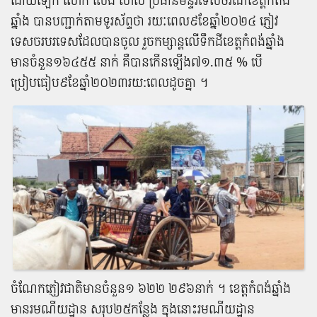
ដោយឡែក លោក សេង សាលី ប្រធាន​មន្ទីរ​ទេសចរណ៍​ខេត្តកំពង់
ឆ្នាំង បាន​បញ្ជាក់​តាម​ទូរស័ព្ទ​ថា រយៈពេល​៩​ខែ​ឆ្នាំ​២០២៤ ភ្ញៀវ​
ទេសចរ​បរទេស​ដែល​បាន​ចូល រួច​កម្សាន្ត​លើ​ទឹកដី​ខេត្តកំពង់ឆ្នាំង
មាន​ចំនួន​១៦៤៥៥ នាក់ គឺ​បាន​កើនឡើង​៧១.៣៥ % បើ​
ប្រៀបធៀប​៩​ខែ​ឆ្នាំ​២០២៣​រយ​:​ពេល​ដូច​គ្នា ។
ចំណែក​ភ្ញៀវ​ជាតិ​មាន​ចំនួន​១ ៦២២ ២៩៦​នាក់ ។ ខេត្តកំពង់ឆ្នាំង​
មាន​រមណីយដ្ឋាន សរុប​២៥​កន្លែង ក្នុង​នោះ​រមណីយដ្ឋាន​