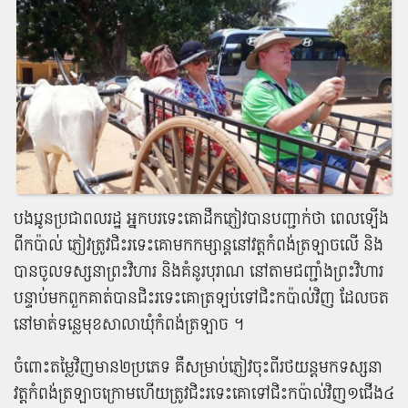
បងប្អូន​ប្រជាពលរដ្ឋ អ្នក​ប​រទេះគោ​ដឹក​ភ្ញៀវ​បាន​បញ្ជាក់​ថា ពេល​ឡើង​
ពី​កប៉ាល់ ភ្ញៀវ​ត្រូវ​ជិះរទេះ​គោ​មក​កម្សាន្ត​នៅ​វត្ត​កំពង់ត្រឡាច​លើ និង​
បាន​ចូល​ទស្សនា​ព្រះ​វិហារ និង​គំនូរ​បុរាណ នៅ​តាម​ជញ្ជាំង​ព្រះ​វិហារ
បន្ទាប់​មក​ពួក​គាត់​បាន​ជិះ​រទេះគោ​ត្រឡប់​ទៅ​ជិះ​កប៉ាល់​វិញ ដែល​ចត​
នៅ​មាត់ទន្លេ​មុខ​សាលាឃុំ​កំពង់ត្រឡាច ។
ចំពោះ​តម្លៃ​វិញ​មាន​២​ប្រភេទ គឺ​សម្រាប់​ភ្ញៀវ​ចុះ​ពី​រថយន្ត​មក​ទស្សនា​
វត្ត​កំពង់ត្រឡាច​ក្រោម​ហើយ​ត្រូវ​ជិះ​រទេះគោ​ទៅ​ជិះ​កប៉ាល់​វិញ​១​ជើង​៤​