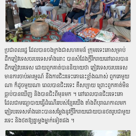
ប្រជាពលរដ្ឋ ដែល​បាន​ចងក្រង​ជា​សហគមន៍ ក្រុម​រទេះគោ​សម្រាប់​
ដឹក​ភ្ញៀវ​ទេសចរ​បរទេស​ទាំងនោះ បាន​សំដែង​ក្តី​រីករាយ​នៅ​ពេល​បាន​
ដឹក​ភ្ញៀវ​បរទេស ដោយ​ពួក​គាត់​បាន​និយាយ​ថា ភ្ញៀវ​ទេសចរ​បរទេស
មានការ​ចាប់អារម្មណ៍ នឹង​ការ​ជិះ​រទេះគោ​នេះ​ខ្លាំង​ណាស់ ពួក​គេ​មួយ​
ណា ក៏​ដូច​មួយ​ណា ពេល​បាន​ជិះរទេះ គឺ​សប្បាយ ព្រោះ​ពួក​គាត់​មិន​
ធ្លាប់​បានឃើញ និង​បាន​ជិះ​ពី​មុន​មក ។ នៅ​ពេល​បាន​ជិះ​រទេះគោ
ដែល​ជា​មធ្យោបាយ​ធ្វើ​ដំណើរ​របស់​ខ្មែរ​យើង តាំងពី​បុរាណកាល​មក
ភ្ញៀ​របរ​ទេស​ទាំងនោះ​បាន​សម្តែង​នូវ​ក្តី​រីករាយ​ដោយ​បាន​ថតរូប​ជាមួយ​
រទេះ និង​ថត​ឱ្យ​គ្នា​ម្តងម្នាក់​ទៀត​ផង ។