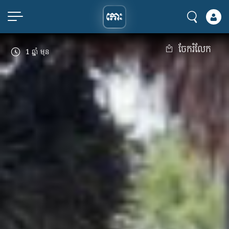
ចែករំលែក
1 ឆ្នាំ មុន