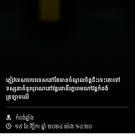
ភ្ញៀវទេសចរបរទេសនៅតែមានចំណូលចិត្តជិះរទះគោទៅ
ទស្សនាគំនូរបុរាណនៅវត្តពោធិ៍រក្ខារាមហៅវត្តកំពង់
ត្រឡាចលើ
កំពង់ឆ្នាំង
១៩ ខែ វិច្ឆិកា ឆ្នាំ ២០២៤ ម៉ោង ១៤:២០