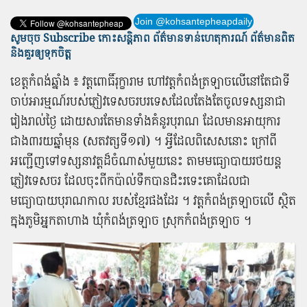
Join @kohsantepheapdaily
សូមចុច Subscribe កោះសន្តិភាព ព័ត៌មាន​ទាន់​ហេតុការណ៍ ព័ត៌មានពិត
និង​គួរឲ្យទុកចិត្ត
ខេត្តកំពង់ឆ្នាំង ៖ វត្ត​ពោធិ៍​រុក្ខារាម ហៅ​វត្ត​កំពង់ត្រឡាច​លើ​នៅ​តែ​ជាទី​
ចាប់អារម្មណ៍​របស់​ភ្ញៀវ​ទេសចរ​បរទេស​ដែល​តែងតែ​ចូល​ទស្សនា​ជា​
រៀងរាល់ថ្ងៃ ដោយសារ​តែ​មាន​ទាំង​គំនូរ​បុរាណ ដែល​មាន​អាយុ​ការ​
ជាង​៣​រយ​ឆ្នាំ​មុន (​សតវត្ស​ទី​១៧) ។ អ្វី​ដែល​ពិសេស​នោះ ក្រៅពី​
អញ្ជើញ​ទៅ​ទស្សនា​វត្ត​ដ៏​ចំណាស់​មួយ​នេះ តាម​មធ្យោបាយ​រថយន្ត
ភ្ញៀវ​ទេសចរ ដែល​ចុះ​ពី​កប៉ាល់​ទឹកបាន​ជិះ​រទេះគោ​ដែល​ជា​
មធ្យោបាយ​បុរាណកាល របស់​ខ្មែរ​ផង​ដែរ ។ វត្ត​កំពង់ត្រឡាច​លើ ស្ថិត​
ក្នុងភូមិ​អ្នកតា​ហាង ឃុំ​កំពង់ត្រឡាច ស្រុក​កំពង់ត្រឡាច ។