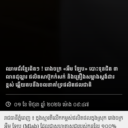
ឈាមជ័រ​ខ្មែរ​ពិត​ៗ ! រោងចក្រ «​អឹ​ម ឡែ​ប​» បោះទុន​ជិត ៣​
លាន​ដុល្លារ ផលិត​សាប៊ូ​កក់សក់ និង​គ្រឿងសម្អាង​ស្តង់ដារ​
ខ្ពស់ ឆ្លើយ​តប​នឹង​ចលនា​គាំទ្រ​ផលិតផល​ជាតិ
០១ ខែ មិថុនា ឆ្នាំ ២០២៦ ម៉ោង ០៩:៤៧
រាជធានី​ភ្នំពេញ ៖ ក្នុង​ស្មារតី​លើកកម្ពស់​ផលិតផល​ក្នុងស្រុក រោងចក្រ
អឹ​ម ឡែ​ប (Mlab) ដែល​ជា​សហគ្រាស​ជា​របស់​កូន​ខ្មែរ ១០០%