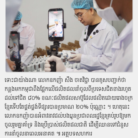
ទោះជា​យ៉ាងណា លោក​ឧកញ៉ា សឹង ចាត​វិជ្ជា បាន​គូសបញ្ជាក់​ថា
កន្លង​មក​កម្ពុជា​ពឹងផ្អែក​លើ​ផលិតផល​នាំ​ចូល​ពី​ប្រទេស​ជិតខាង​រហូត​
ដល់​ទៅ​ជិត ៨០% ខណៈ​ផលិតផល​សាប៊ូ​ដែល​ផលិត​ដោយ​រោងចក្រ​
ខ្មែរ​ទើបតែ​ផ្គត់ផ្គង់​ទីផ្សារ​បាន​ប្រមាណ ២០% ប៉ុណ្ណោះ ។ ហេតុនេះ
លោក​ឧកញ៉ា​បាន​អំពាវនាវ​ដល់​បងប្អូន​ប្រជាពលរដ្ឋ​ខ្មែរ​គ្រប់​រូប​ឱ្យមក​
ចូលរួម​គ្នា​គាំទ្រ និង​ប្រើប្រាស់​ផលិតផល​ជាតិ ដើម្បី​ឈាន​ទៅ​ជំនួស​
ការ​នាំ​ចូល​នា​ពេល​អនាគត ៕ អត្ថបទសហការ