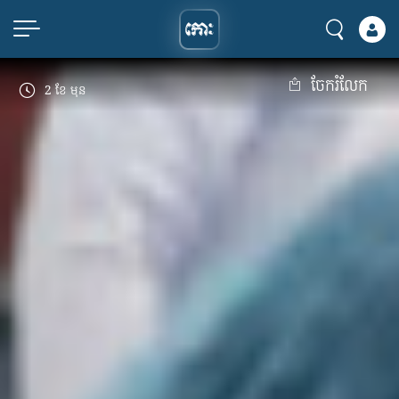
ចែករំលែក
2 ខែ មុន