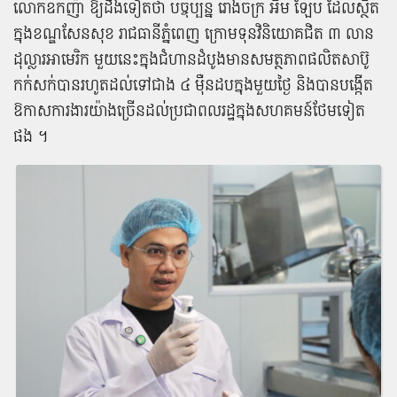
លោក​ឧកញ៉ា ឱ្យ​ដឹង​ទៀត​ថា បច្ចុប្បន្ន រោងចក្រ អឹ​ម ឡែ​ប ដែល​ស្ថិត​
ក្នុង​ខណ្ឌ​សែន​សុខ រាជធានី​ភ្នំពេញ ក្រោម​ទុន​វិនិយោគ​ជិត ៣ លាន​
ដុល្លារ​អា​មេ​រិ​ក មួយ​នេះ​ក្នុង​ជំហាន​ដំបូង​មាន​សមត្ថភាព​ផលិត​សាប៊ូ​
កក់សក់​បាន​រហូត​ដល់​ទៅ​ជាង ៤ ម៉ឺន​ដប​ក្នុង​មួយ​ថ្ងៃ និង​បាន​បង្កើត​
ឱកាស​ការងារ​យ៉ាងច្រើន​ដល់​ប្រជាពលរដ្ឋ​ក្នុង​សហគមន៍​ថែម​ទៀត​
ផង ។