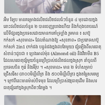
អឹ​ម​ ឡែ​ប មាន​គម្រោង​ផលិត​ផលិតផល​ធំ​ៗ​ចំនួន ៤ មុខ​ដោយ​ក្នុង​
នោះ​ផលិតផល​ចំនួន ២ បាន​ចេញ​រូបរាង​ហើយ និង​កំពុង​ចរាចរណ៍​
លើ​ទីផ្សារ​ក្នុង​ប្រទេស​ដោយ​មានការ​គាំទ្រ​ខ្លាំង រួម​មាន ៖ សាប៊ូ​
កក់សក់ «​សុខ​មា​ល​» ដែល​តំណាង​ឱ្យ «​សុខភាព​» ជា​ប្រភេទ​សាប៊ូ​
កក់សក់ 2in1 (​កក់​ផង បន្ទន់​ផង​ក្នុង​ដប​តែ​មួយ​) ផ្សំ​ឡើង​ពី​សារធាតុ​
សំខាន់​ៗ​ដូច​ជា ៖ ប្រេង​អាល់​ម៉ុ​ន (Almond oil) និង​វីតាមីន B5
ដែល​សារធាតុ​ផ្សំ​មួយ​ចំនួន​ប្រើប្រាស់​ផលិតផល​ក្នុងស្រុក នាំ​ចូល​ពី​
ប្រទេស​ចិន កូរ៉េ និង​អឺរ៉ុប ។ «​សុខ​មា​ល​» មាន ២ ទំហំ​សម្រាប់​
ជ្រើសរើស (៣០០​មិ​ល្លី​លី​ត្រ និង ៥០០​មិ​ល្លី​លី​ត្រ​) ក្នុង​តម្លៃ​សមរម្យ
។ ក្រៅពី​នេះ​មាន​ម៉ាស់​បិទមុខ ដែល​ប្រើប្រាស់​វត្ថុធាតុដើម និង​សារ
ធាតុ​ផ្សំ​នៅ​ក្នុងស្រុក​ពិត​ៗ​តែ​ម្តង ។