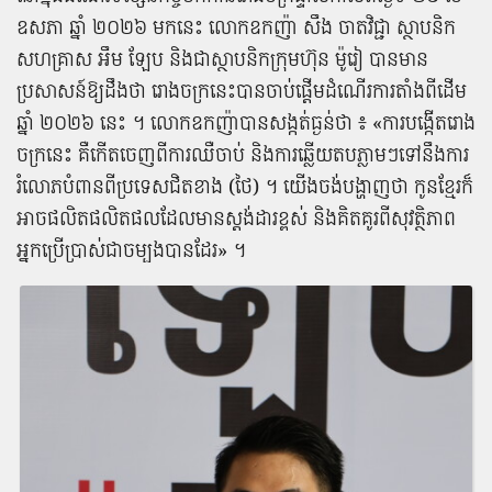
ឧសភា ឆ្នាំ ២០២៦ មកនេះ លោក​ឧកញ៉ា សឹង ចាត​វិជ្ជា ស្ថាបនិក​
សហគ្រាស អឹ​ម ឡែ​ប និង​ជា​ស្ថាបនិក​ក្រុមហ៊ុន ម៉ូរៀ បាន​មាន​
ប្រសាសន៍​ឱ្យ​ដឹង​ថា រោងចក្រ​នេះ​បាន​ចាប់ផ្ដើម​ដំណើរការ​តាំងពី​ដើម
ឆ្នាំ ២០២៦ នេះ ។ លោក​ឧកញ៉ា​បាន​សង្កត់ធ្ងន់​ថា ៖ «​ការ​បង្កើត​រោង
ចក្រ​នេះ គឺ​កើត​ចេញពី​ការ​ឈឺចាប់ និង​ការ​ឆ្លើយ​តប​ភ្លាម​ៗ​ទៅ​នឹង​ការ​
រំលោភ​បំពាន​ពី​ប្រទេស​ជិតខាង (​ថៃ​) ។ យើង​ចង់​បង្ហាញ​ថា កូន​ខ្មែរ​ក៏​
អាច​ផលិត​ផលិតផល​ដែល​មាន​ស្តង់ដារ​ខ្ពស់ និង​គិតគូរ​ពី​សុវត្ថិភាព​
អ្នក​ប្រើប្រាស់​ជា​ចម្បង​បាន​ដែរ​» ។