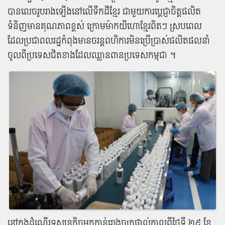
បាន​លេច​រូបរាង​ឡើង​នៅ​លើ​ទឹកដី​ខ្មែរ ជាមួយ​ការ​ប្ដេជ្ញា​ចិត្ត​ផលិត​
ទំនិញ​មានគុណ​ភាព​ខ្ពស់ ក្រោម​ម៉ាក​យីហោ​ខ្មែរ​ពិត​ៗ ស្រប​ពេល​
ដែល​ប្រជាពលរដ្ឋ​កំពុង​មាន​ចរន្ត​ពហិការ​មិន​ប្រើប្រាស់​ផលិតផល​នាំ​
ចូល​ពី​ប្រទេស​ជិតខាង​ដែល​ឈ្លានពាន​ប្រទេស​កម្ពុជា ។
នៅ​ក្នុង​ដំណើរ​ទស្សនកិច្ច​មក​កាន់​រោងចក្រ​ផ្ទាល់​កាលពី​ថ្ងៃ​ទី ២៩ ខែ