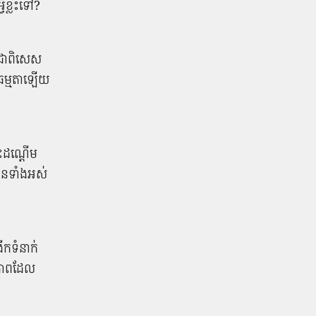
វី​ខ្លះទៅ?
។ ជា​ពិសេស
ធម្មតា​ឡើយ​
េះ​ដណ្តើម​
ាន​ទាំងអស់​
រីក​ទំនាក់
វភាព​ដែល​