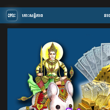
កោះសន្តិភាព
​ន