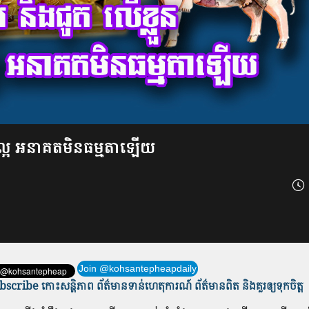
ំណុចល្អ អនាគតមិនធម្មតាឡើយ
Join @kohsantepheapdaily
scribe កោះសន្តិភាព ព័ត៌មាន​ទាន់​ហេតុការណ៍ ព័ត៌មានពិត និង​គួរឲ្យទុកចិត្ត