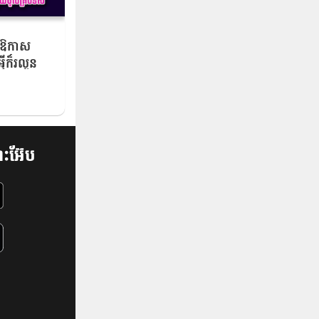
ន​ឱកាស
្វីក៏រលូន
គ្រប់ទិស​
ះអ៊ែប