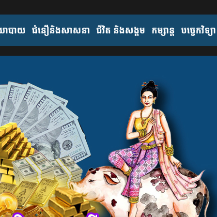
យោបាយ
ជំនឿនិងសាសនា
ជីវិត និងសង្គម
កម្សាន្ត
បច្ចេកវិទ្យា