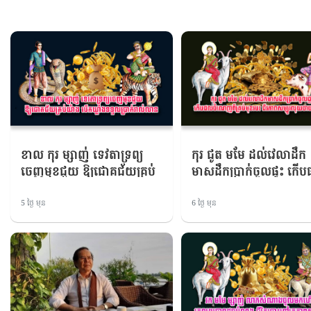
ខាល កុរ ម្សាញ់ ទេវតាទ្រព្យ
កុរ ជូត មមែ ដល់វេលា​ដឹក
ចេញមុខជួយ ឱ្យជោគជ័យគ្រប់
មាសដឹកប្រាក់ចូលផ្ទះ ​កើប
យ៉ាង បើកឃ្លាំងទទួលប្រាក់
ចំណេញ​ពីគ្រប់មុខរបរ ជីវ
វាល់លាន​
សម្បូរលុយចាយមិនអស់​
5 ថ្ងៃ មុន
6 ថ្ងៃ មុន