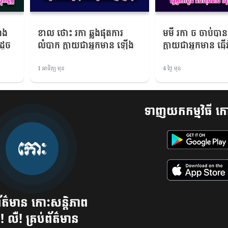
ង​
ខាល ថោះ ​រកា ឆ្លងផុតការ
មមី រកា ច ចាប់បា
ដូច
លំបាក ក្លាយជាអ្នកមាន​ ឡើង
ក្លាយជាអ្នកមាន ធ្វើអ
ព
ទាំង​ឋានៈ និងប្រាក់ខែ ចង់
និង​ហុចផល លុយចូល
បង្កើតមុខរបរ ​កើបប្រាក់
1 អាទិត្យ មុន
4 ថ្ងៃ មុន
ចំណេញពេញកាបូប
ទាញយកកម្មវិធី កោ
័ត៌មាន កោះសន្តិភាព
! លឺ! គ្រប់ព័ត៌មាន