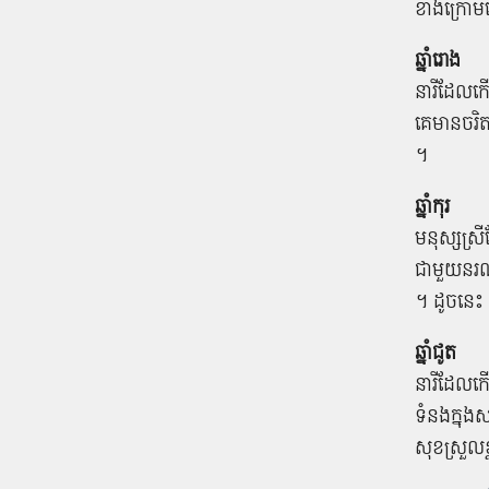
ខាងក្រោម​នេ
ឆ្នាំរោង
នារី​ដែល​ក
គេ​មាន​ចរិ
។
ឆ្នាំកុរ
មនុស្ស​ស្រី
ជាមួយ​នរណា
។ ដូចនេះ 
ឆ្នាំជូត
នារី​ដែល​កើ
ទំនង​ក្នុង​
សុខ​ស្រួល​