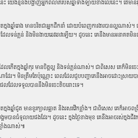
ះ យើងខ្ញុំ​នឹង​បង្ហាញ​អ្នក​ពី​លាភ​របស់​ឆ្នាំ​ទាំងឡាយ​ខាងលើ​នេះ​។ តើ​មាន​អ្
ើត​ក្នុង​ឆ្នាំរោង មាន​ចរិត​ជា​អ្នកដឹកនាំ ដោយ​បំពេញការងារ​បាន​ល្អ​ណាស់​
ត​ដែល​ទន់ភ្លន់ និង​មិន​ងាយ​ឆេវឆាវ​ឡើយ​។ ដូចនេះ គេ​នឹង​មាន​អនាគត​មិន
​ដែល​កើត​ក្នុង​ឆ្នាំកុរ មានចិត្ត​ល្អ និង​ទន់ភ្លន់​ណាស់​។ ជា​ពិសេស គេ​ក៏​មិន​ច
​ដែរ​។ មិន​ត្រឹមតែ​ប៉ុណ្ណោះ ពេល​ដែល​ជួប​បញ្ហា​គេ​នឹង​អាច​ដោះស្រាយ​ប
ផល​ដែល​ទទួល​បាន​នឹង​មិន​ចេះ​តិច​នោះ​ទេ​។
ត​ក្នុង​ឆ្នាំជូត មាន​ខួរក្បាល​ឆ្លាត និង​រស​រវើក​ខ្លាំង​។ ជា​ពិសេស គេ​ក៏​អាច​ពង្
សង្គម​បាន​ធំ​ទូលាយ​ផង​ដែរ​។ ដូចនេះ ក្នុង​ថ្ងៃ​ខាង​មុខ គេ​នឹង​អាច​រស់​ក្នុង​ជី
ខ្លាំង​ណាស់​៕