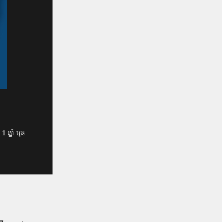
1 ឆ្នាំ មុន