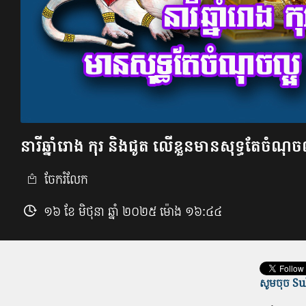
នារី​ឆ្នាំរោង កុរ និង​ជូត ​លើខ្លួនមាន​សុទ្ធតែច
ចែករំលែក
១៦ ខែ មិថុនា ឆ្នាំ ២០២៥ ម៉ោង ១៦:៤៤
សូមចុច Sub