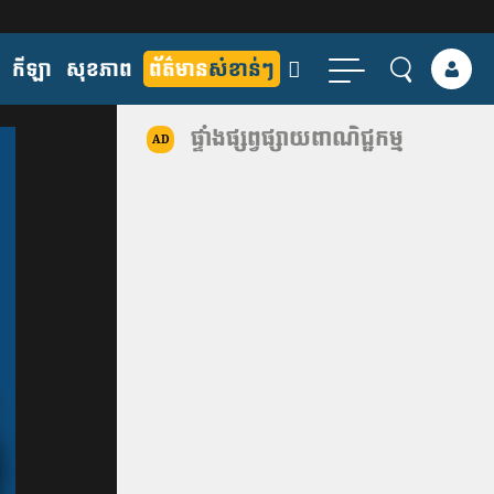
កីឡា
សុខភាព
ព័ត៌មាន
សំខាន់ៗ
ផ្ទាំងផ្សព្វផ្សាយពាណិជ្ជកម្ម
AD