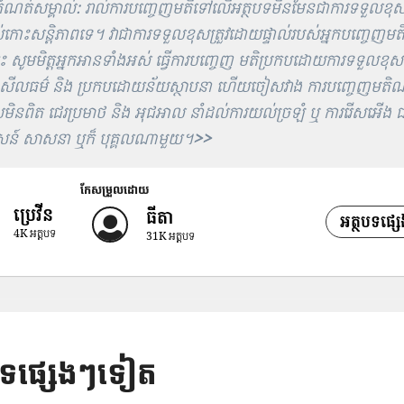
ំណត់សម្គាល់: រាល់ការបញ្ចេញមតិទៅលើអត្ថបទមិនមែនជាការទទួលខុសត
់កោះសន្តិភាពទេ។ វាជាការទទួលខុសត្រួវដោយផ្ទាល់របស់អ្នកបញ្ចេញមត
នេះ សូមមិត្តអ្នកអានទាំងអស់ ធ្វើការបញ្ចេញ មតិប្រកបដោយការទទួលខុសត្
សីលធម៌ និង ប្រកបដោយន័យស្ថាបនា ហើយចៀសវាង ការបញ្ចេញមតិ
មិនពិត ជេរប្រមាថ និង អុជអាល នាំដល់ការយល់ច្រឡំ ឬ ការរើសអើង ជ
ន៍ សាសនា ឬក៏ បុគ្គលណាមួយ។
>>
កែសម្រួលដោយ
ប្រេវីន
ធីតា
អត្ថបទផ្
4K
អត្តបទ
31K
អត្តបទ
បទផ្សេងៗទៀត