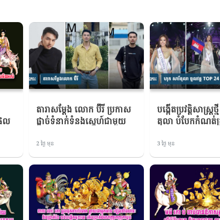
តារាសម្តែង លោក ប៊ឺរី ប្រកាស​
បង្កើតប្រវត្តិសាស្ត្រថ
ផល​
ផ្តាច់ទំនាក់ទំនង​ស្នេហ៍​ជាមួយ​
តុលា បំបែកកំណត់ត
ភាព
អ្នកលក់​អន​ឡាញ​ល្បីឈ្មោះ​មួយ​
TOP 24 Miss
រូប ក្រោម​ហេតុផលមួយនេះ​
Supranational
2 ថ្ងៃ មុន
3 ថ្ងៃ មុន
ដំបូង