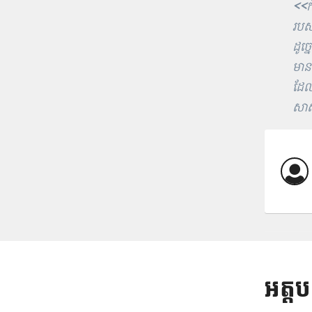
<<
ក
របស
ដូច្
មាន
ដែល
សាស
អត្ត