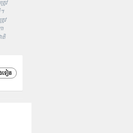
្រូវ
ិ។
រូវ
ណា
ាតិ
សេងទៀត