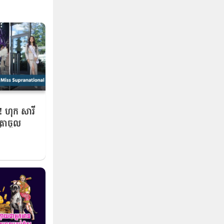
្មី! ហុក សារី
្រាចូល
 ជាលើក