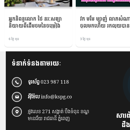
អ្នកនិពន្ធ​លោក ថៃ នរៈ​សត្យា
វក មមែ ម្សាញ់ លាភសំណា
និយាយ​ពី​ដើមចម​នៃ​ចម្រៀង​
ចូលមកហើយ រកលុយបាន
អត្ថាធិប្បាយ​បទ«​ព្យា​ណូ​បាក់​
បំណង ជីវិត​ឆ្ពោះទៅរកភា
ខ្ទង់ និង​រៃ​លា​បង្គង»
ស្តុកស្តម្ភ
6 ថ្ងៃ មុន
3 ថ្ងៃ មុន
ទំនាក់ទំនងតាមរយៈ
ទូរស័ព្ទ
023 987 118
អ៉ីម៉ែល
info@kspg.co
ផ្លូវលេខ 271 សង្កាត់ បឹងទំពុន ខណ្ឌ
សារព
មានជ័យ រាជធានី ភ្នំពេញ
ដឹង