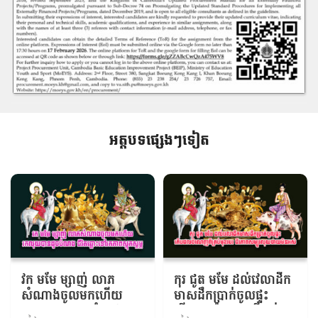
អត្តបទផ្សេងៗទៀត
វក មមែ ម្សាញ់ លាភ
កុរ ជូត មមែ ដល់វេលា​ដឹក
សំណាង​ចូលមកហើយ
មាសដឹកប្រាក់ចូលផ្ទះ ​
រកលុយបានដូចបំណង
កើបផល​ចំណេញ​ពីគ្រប់