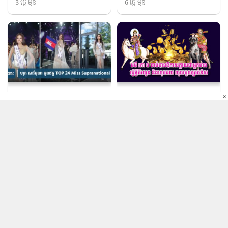
3 ថ្ងៃ មុន
6 ថ្ងៃ មុន
ជីវិត​ឆ្ពោះទៅរកភាព
មុខរបរ ជីវភាព
ស្តុកស្តម្ភ
សម្បូរលុយចាយមិនអស់​
បង្កើតប្រវត្តិសាស្ត្រថ្មី! ហុក
មមី រកា ច ចាប់បាន​ឱកាស
×
សារីតុលា បំបែកកំណត់ត្រា
ក្លាយជាអ្នកមាន ធ្វើអ្វីក៏
ចូល TOP 24 Miss
រលូន និង​ហុចផល លុយ
3 ថ្ងៃ មុន
4 ថ្ងៃ មុន
Supranational ជា
ចូលគ្រប់ទិស​
លើកដំបូង
ខាល កុរ ម្សាញ់ ទេវតា
ឆ្លូវ វក ​រោង ​ផ្កាយសំណាង