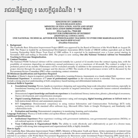
រាជធានីភ្នំពេញ ៖ សេចក្តីជូនដំណឹង ! ៕