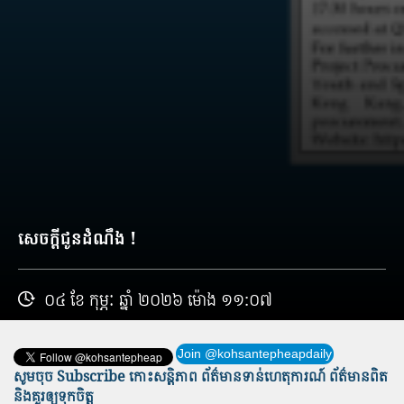
សេចក្តីជូនដំណឹង !
០៤ ខែ កុម្ភៈ ឆ្នាំ ២០២៦ ម៉ោង ១១:០៧
Join @kohsantepheapdaily
សូមចុច Subscribe កោះសន្តិភាព ព័ត៌មាន​ទាន់​ហេតុការណ៍ ព័ត៌មានពិត
និង​គួរឲ្យទុកចិត្ត