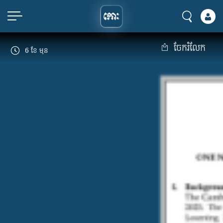
ចែករំលែក
6 ខែ មុន