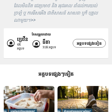
ដែលមិនពិត ជេរប្រមាថ និង អុជអាល នាំដល់ការយល់
ច្រឡំ ឬ ការរើសអើង ជាតិសាសន៍ សាសនា ឬក៏ បុគ្គល
ណាមួយ។
>>
កែសម្រួលដោយ
ប្រេវីន
ធីតា
អត្ថបទផ្សេងទៀត
4K
31K
អត្តបទ
អត្តបទ
អត្តបទផ្សេងៗទៀត