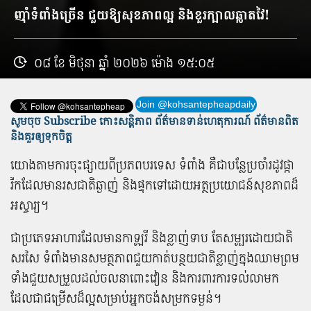
ញ៉ាំ​ទំពាំង​ច្រើន ជួយ​ឱ្យ​សុខភាព​ល្អ និង​ខួរក្បាល​ឆ្លាត​វៃ​!
០៨ ខែ មិថុនា ឆ្នាំ ២០២៦ ម៉ោង ១៥:០៥
Join @kohsantepheapdaily
សូមចុច Subscribe កោះសន្តិភាព ព័ត៌មាន​ទាន់​ហេតុការណ៍ ព័ត៌មានពិត
និង​គួរឲ្យទុកចិត្ត
យោង​តាម​ការ​ចុះ​ផ្សាយ​ពី​ប្រភព​បរទេស ទំពាំង គឺជា​បន្លែ​ប្រចាំ​រដូវ​ផ្កា​
រីក​ដែល​មាន​រសជាតិ​ឆ្ងាញ់ និង​ផ្ទុក​ទៅ​ដោយ​អត្ថប្រយោជន៍​សុខភាព​ដ៏​
អស្ចារ្យ​។
ជា​ប្រភេទ​អាហារ​ដែល​មាន​កាឡូរី និង​ខ្លាញ់​ទាប តែ​សម្បូរ​ដោយ​ជាតិ​
សរសៃ ទំពាំង​មាន​សមត្ថភាព​ជួយ​កាត់​បន្ថយ​ជាតិ​ខ្លាញ់​ក្នុង​ឈាម​ព្រម
ទាំង​ជួយ​សម្រួល​ដល់​ចលនា​ពោះវៀន និង​ការពារ​ការ​ទល់លាមក
ដែល​ជា​ជម្រើស​ដ៏​ល្អ​សម្រាប់​អ្នក​ចង់​សម្រក​ទម្ងន់​។