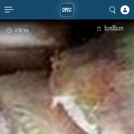
ចែករំលែក
2 ខែ មុន