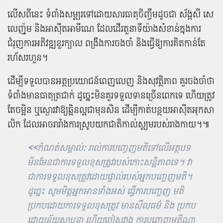
លើស​ពី​នេះ ទំពាំង​សម្បូរ​ទៅ​ដោយ​សារធាតុចិញ្ចឹម​ដូច​ជា ស័ង្កសី សេ​
លេ​ញ៉ូ​ម និង​អាស៊ីត​អា​មី​ណេ ដែល​ដើរតួ​នាទី​យ៉ាង​សំខាន់​ក្នុង​ការ​
ជំរុញ​ការ​អភិវឌ្ឍ​ខួរក្បាល ពង្រឹង​ការ​ចង​ចាំ និង​ធ្វើ​ឱ្យ​ការ​គិត​កាន់តែ​
រហ័សរហួន​។
ដើម្បី​ទទួល​បាន​អត្ថប្រយោជន៍​ពេញលេញ និង​សុវត្ថិភាព គួរ​ចង​ចាំ​ថា​
ទំពាំង​មាន​ធាតុ​ត្រជាក់ ដូច្នេះ​មិន​គួរ​ទទួលទាន​ច្រើន​ពេក​ទេ ហើយ​ត្រូវ​
តែ​ចម្អិន ឬ​ស្ងោរ​វា​ឱ្យ​ឆ្អិន​ល្អជា​មុន​សិន ដើម្បី​កាត់​បន្ថយ​អាស៊ីត​អុក​សា​
លិ​ក ដែល​អាច​រារាំង​ការ​ស្រូប​យកជាតិ​កាល់ស្យូម​របស់​រាង​កាយ​។​៕
<<
កំណត់សម្គាល់: រាល់ការបញ្ចេញមតិទៅលើអត្ថបទ
មិនមែនជាការទទួលខុសត្រូវរបស់កោះសន្តិភាពទេ។ វា
ជាការទទួលខុសត្រួវដោយផ្ទាល់របស់អ្នកបញ្ចេញមតិ។
ដូច្នេះ សូមមិត្តអ្នកអានទាំងអស់ ធ្វើការបញ្ចេញ មតិ
ប្រកបដោយការទទួលខុសត្រូវ មានសីលធម៌ និង ប្រកប
ដោយន័យស្ថាបនា ហើយចៀសវាង ការបញ្ចេញមតិណា