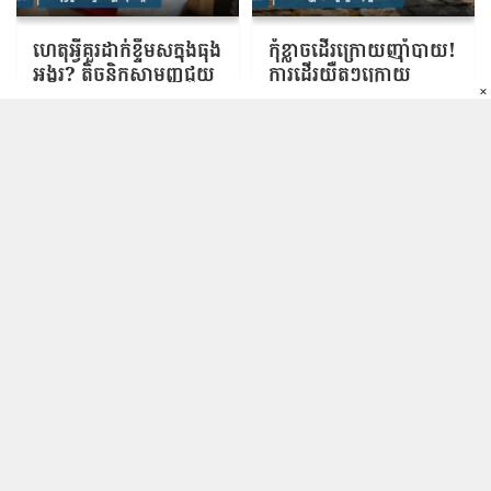
ហេតុអ្វី​គួរដាក់ខ្ទឹមសក្នុងធុង
កុំខ្លាចដើរក្រោយញ៉ាំបាយ!
អង្ករ? តិចនិកសាមញ្ញជួយ
ការដើរយឺតៗក្រោយ
×
កាត់បន្ថយសត្វល្អិតដែល
អាហារ អាចជួយគ្រប់គ្រង
16 ម៉ោង មុន
16 ម៉ោង មុន
មនុស្សជាច្រើនមិនធ្លាប់ដឹង
ជាតិស្ករ និងសុខ
ភាពបេះដូងបាន
មេបញ្ជាការកំពូលអាម៉េរិក
ឆ្លង​ចរន្តអគ្គិសនី! ឆេះ​
ជំរុញឱ្យរកផ្លូវបញ្ចប់សង្គ្រាម
អាហារ​ដ្ឋា​ន «អា​ស្រី​ផ្សារ​ធំ​
ជាមួយអ៊ីរ៉ង់ ខណៈការវាយ
ថ្មី​៣» យ៉ាង​សន្ធោ​សន្ធៅ
16 ម៉ោង មុន
3 ម៉ោង មុន
ប្រហារអាចបង្កផលវិបាក​
ផ្អើល​នៅ​មុខក្រសួង​ដែនដី